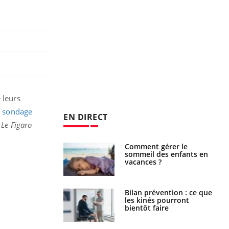
 leurs
n
sondage
EN DIRECT
c
Le Figaro
par un
Comment gérer le
a, une petite fille
sommeil des enfants en
e grâce à un
vacances ?
essentiel
lose en Suisse :
Bilan prévention : ce que
st l’origine de la
les kinés pourront
nation ?
bientôt faire