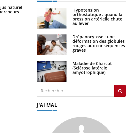
Comment oublier les écrans en
 jus naturel
Hypotension
vacances ?
chercheurs
orthostatique : quand la
pression artérielle chute
au lever
Drépanocytose : une
déformation des globules
rouges aux conséquences
graves
Maladie de Charcot
(Sclérose latérale
amyotrophique)
J'AI MAL