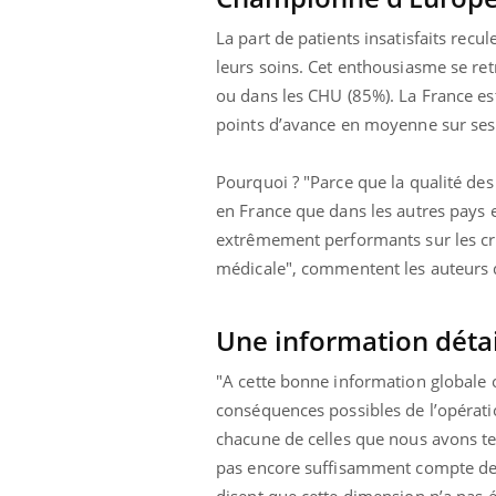
 votre ventre
Pourquoi manger moins
l les premiers
de protéines pourrait
La part de patients insatisfaits re
 vos vacances ?
finalement être bénéfique
leurs soins. Cet enthousiasme se ret
ou dans les CHU (85%). La France e
points d’avance en moyenne sur ses 
Pourquoi ? "Parce que la qualité des 
en France que dans les autres pays
extrêmement performants sur les crit
médicale", commentent les auteurs d
Une information détai
"A cette bonne information globale o
conséquences possibles de l’opératio
chacune de celles que nous avons te
pas encore suffisamment compte des 