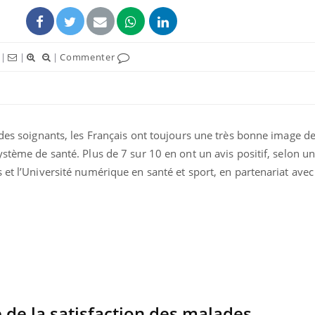
|
|
|
Commenter
 des soignants, les Français ont toujours une très bonne image de
ystème de santé. Plus de 7 sur 10 en ont un avis positif, selon u
s et l’Université numérique en santé et sport, en partenariat ave
Grossesse et chaleur : ce
Mordue 
que dit la science
barracud
secouru
réflexe 
Le smartphone nuit-il à
Légionel
l'apprentissage de la
quelle e
lecture ?
contami
de la satisfaction des malades