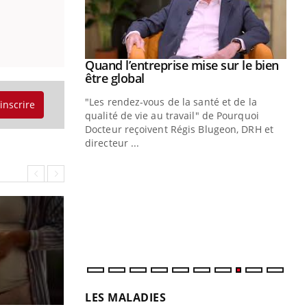
Youtube
 diabète
Quand l’entreprise mise sur le bien
Youtube
Youtube
être global
e, c'est votre
"Les rendez-vous de la santé et de la
naire qui
'inscrire
qualité de vie au travail" de Pourquoi
 ! Dans cet
Docteur reçoivent Régis Blugeon, DRH et
directeur ...
Ec
You
quo
Dan
der
com
et é
LES MALADIES