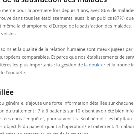
Mordue par une tique en
Allergie
vacances, elle reste dans
une nou
cule même pour la première fois depuis 4 ans, avec 86% de malade
le coma pendant 42 jours
les réac
rouve dans tous les établissements, aussi bien publics (87%) que
st même la championne d’Europe de la satisfaction des malades,
voisins.
soins et la qualité de la relation humaine sont mieux jugées par 
 européens comparables. Et parce que nos établissements de san
ères les plus importants : la gestion de
la douleur
et la bonne i
e l’enquête.
llée
u générale, s’ajoute une forte information détaillée sur chacune
n du traitement : 7 à 8 patients sur 10 disent avoir été bien inf
stées dans l’enquête", poursuivent-ils.
Seul bémol : les hôpitaux
objectifs du patient quant à l’opération/le traitement. 4 malad