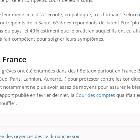
té prise en compte au cours de leurs soins.
 leur médecin est "à l’écoute, empathique, très humain", selon
u
ntrepoints de la Santé. 63% des répondants déclarent être "plutô
du pays, et 49% estiment que le praticien auquel ils ont eu affa
t à fait compétent pour soigner leurs symptômes.
n France
 grèves ont été entamées dans des hôpitaux partout en France (S
d, Paris, Lannion, Auxerre...) pour protester contre les conditio
nt notamment ne plus avoir assez de moyens pour assurer le bien
apport publié en février dernier, la
Cour des comptes
qualifiait e
souffle"
.
itée des urgences dès ce dimanche soir