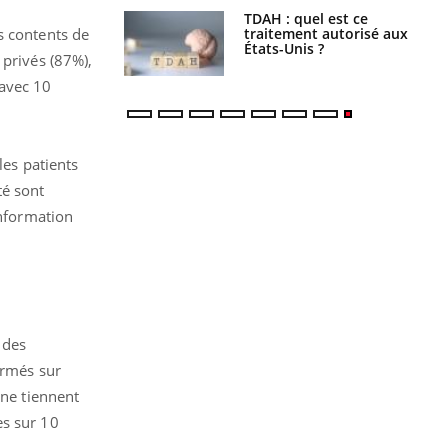
s alimentaires :
TDAH : quel est ce
velle arme contre
traitement autorisé aux
s contents de
tions sévères
États-Unis ?
 privés (87%),
 avec 10
les patients
té sont
nformation
 des
ormés sur
 ne tiennent
es sur 10