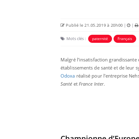
Publié le 21.05.2019 à 20h00
|
|
Mots clés :
paternité
Français
Malgré l’insatisfaction grandissante
établissements de santé et de leur s
Odoxa
réalisé pour l’entreprise Neh
Santé
et
France Inter
.
e empêche-t-elle
Fortes chaleurs :
 la nuit ?
pourquoi le risque de
noyade grimpe-t-il ?
 fin du comprimé
Le Viagra pourrait-il
jours se profile-t-
freiner la propagation du
n ?
cancer ?
Championne d’Europe 