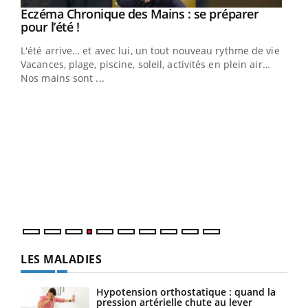
Eczéma Chronique des Mains : se préparer
Youtube
Youtube
pour l’été !
L'été arrive… et avec lui, un tout nouveau rythme de vie !
Vacances, plage, piscine, soleil, activités en plein air…
Nos mains sont ...
Dia
You
Le 
pers
ques
LES MALADIES
Hypotension orthostatique : quand la
pression artérielle chute au lever