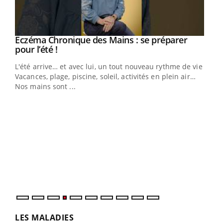
Eczéma Chronique des Mains : se préparer
Youtube
Youtube
pour l’été !
L'été arrive… et avec lui, un tout nouveau rythme de vie !
Vacances, plage, piscine, soleil, activités en plein air…
Nos mains sont ...
Dia
You
Le 
pers
ques
LES MALADIES