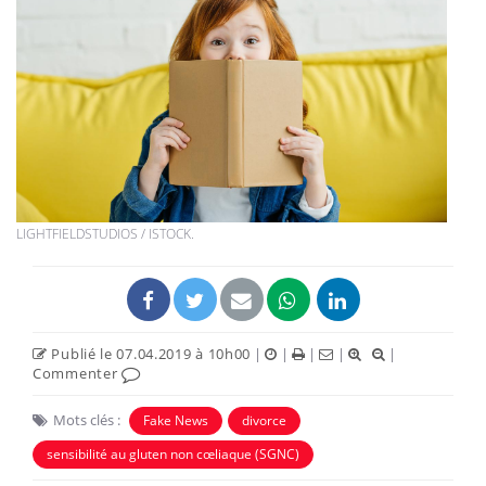
LIGHTFIELDSTUDIOS / ISTOCK.
Publié le 07.04.2019 à 10h00
|
|
|
|
|
Commenter
Mots clés :
Fake News
divorce
sensibilité au gluten non cœliaque (SGNC)