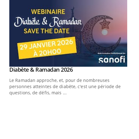
Youtube
Diabète & Ramadan 2026
Youtube
Le Ramadan approche, et, pour de nombreuses
vie !
personnes atteintes de diabète, c'est une période de
…
questions, de défis, mais ...
Un 
You
à l
Un é