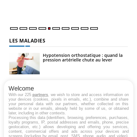
mati
numé
LES MALADIES
Hypotension orthostatique : quand la
pression artérielle chute au lever
Drépanocytose : une déformation des
globules rouges aux conséquences
Welcome
graves
With our 225
partners
, we wish to store and access information on
your devices (cookies, pixels in emails, etc.), combine and share
your personal data with our partners, whether collected on this
website or in our emails, already held by some of us, or obtained
Maladie de Charcot (Sclérose latérale
later, including in other contexts.
amyotrophique)
Processing this data (identifiers, browsing, preferences, purchases,
loyalty programs, IP, postal addresses and emails, phone, precise
geolocation, etc.) allows developing and offering you services,
content, commercial offers and ads across your devices and
screens (including by email, post, SMS, phone, audio, and video),