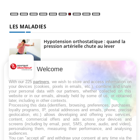
LES MALADIES
Hypotension orthostatique : quand la
pression artérielle chute au lever
Welcome
Drépanocytose : une déformation des
globules rouges aux conséquences
graves
With our 225
partners
, we wish to store and access information on
your devices (cookies, pixels in emails, etc.), combine and share
your personal data with our partners, whether collected on this
website or in our emails, already held by some of us, or obtained
Maladie de Charcot (Sclérose latérale
later, including in other contexts.
amyotrophique)
Processing this data (identifiers, browsing, preferences, purchases,
loyalty programs, IP, postal addresses and emails, phone, precise
geolocation, etc.) allows developing and offering you services,
content, commercial offers and ads across your devices and
screens (including by email, post, SMS, phone, audio, and video),
personalising them, measuring their performance, and analysing
audiences.
You can "accept all" and withdraw your consent at any time via the