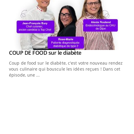
Youtube
cès
COUP DE FOOD sur le diabète
Youtube
Coup de food sur le diabète, c'est votre nouveau rendez-
 en
vous culinaire qui bouscule les idées reçues ! Dans cet
u
épisode, une ...
Qua
You
"Les
trav
DRH 