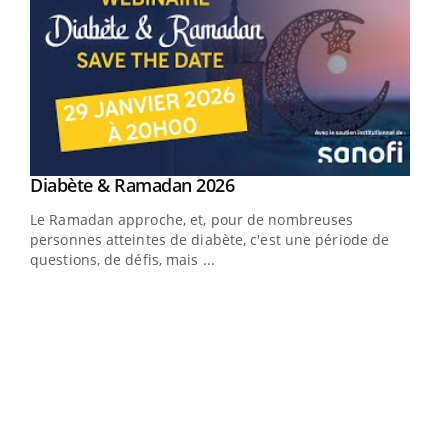
Youtube
Diabète & Ramadan 2026
Youtube
Le Ramadan approche, et, pour de nombreuses
vie !
personnes atteintes de diabète, c'est une période de
…
questions, de défis, mais ...
Un 
You
à l
Un é
mati
numé