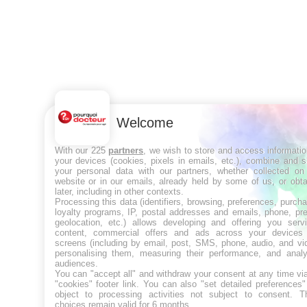
Welcome
With our 225
partners
, we wish to store and access informati
your devices (cookies, pixels in emails, etc.), combine and 
your personal data with our partners, whether collected on 
website or in our emails, already held by some of us, or obt
later, including in other contexts.
Processing this data (identifiers, browsing, preferences, purch
loyalty programs, IP, postal addresses and emails, phone, pr
geolocation, etc.) allows developing and offering you servi
content, commercial offers and ads across your devices
screens (including by email, post, SMS, phone, audio, and vi
personalising them, measuring their performance, and analy
audiences.
You can "accept all" and withdraw your consent at any time vi
"cookies" footer link
. You can also "set detailed preferences
object to processing activities not subject to consent. T
choices remain valid for 6 months.