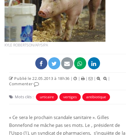
KYLE ROBERTSON/AP/SIPA
Publié le 22.05.2013 à 18h36
|
|
|
|
|
Commenter
Mots clés :
urticaire
vertiges
antibiotique
« Ce sera le prochain scandale sanitaire ». Gilles
Bonnefond ne mâche pas ses mots. Le , président de
l’Uspo (1), un syndicat de pharmaciens, s’inquiète de la