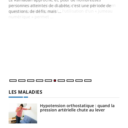
Un établissement lié à un groupe mutualiste innove en
personnes atteintes de diabète, c'est une période de
matière de bilan de santé : l'utilisation d'un « jumeau
questions, de défis, mais ...
numérique » permet ...
COU
You
Coup
vous
épis
LES MALADIES
Hypotension orthostatique : quand la
pression artérielle chute au lever