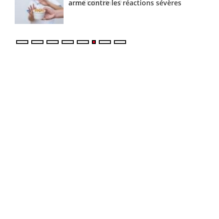
arme contre les réactions sévères
aux États-Unis ?