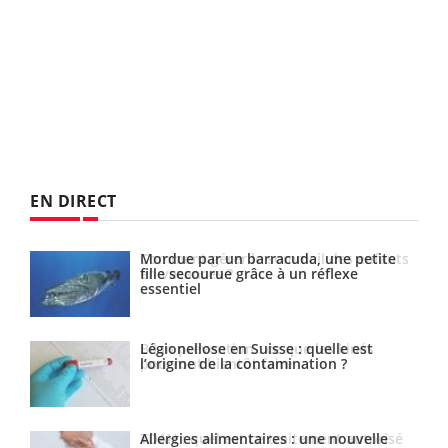
EN DIRECT
Mordue par un barracuda, une petite
Comment gérer le sommeil des enfants
fille secourue grâce à un réflexe
en vacances ?
essentiel
Légionellose en Suisse : quelle est
Bilan prévention : ce que les kinés
l’origine de la contamination ?
pourront bientôt faire
Allergies alimentaires : une nouvelle
TDAH : quel est ce traitement autorisé