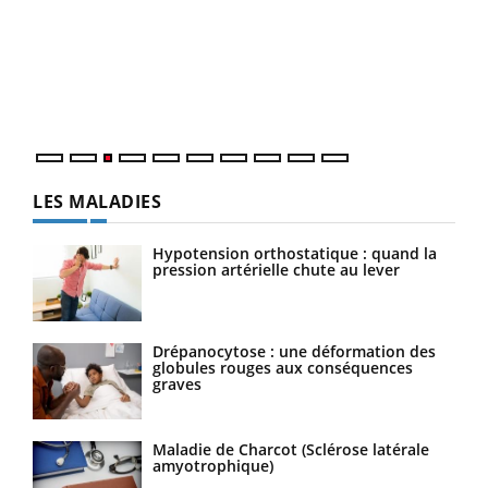
Youtube
pour l’été !
Le 
L'été arrive… et avec lui, un tout nouveau rythme de vie !
pers
Vacances, plage, piscine, soleil, activités en plein air…
ques
Nos mains sont ...
LES MALADIES
Hypotension orthostatique : quand la
pression artérielle chute au lever
Drépanocytose : une déformation des
globules rouges aux conséquences
graves
Maladie de Charcot (Sclérose latérale
amyotrophique)