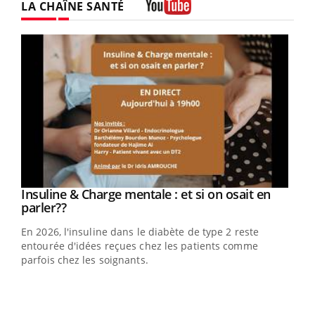
LA CHAÎNE SANTÉ
Youtube
Insuline & Charge mentale : et si on osait en
Youtube
Youtube
parler??
En 2026, l'insuline dans le diabète de type 2 reste
entourée d'idées reçues chez les patients comme
parfois chez les soignants.
Eczéma Chronique des Mains : se préparer
Dia
Youtube
You