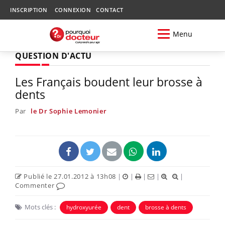
INSCRIPTION
CONNEXION
CONTACT
Menu
QUESTION D'ACTU
Les Français boudent leur brosse à
dents
Par
le Dr Sophie Lemonier
Publié le 27.01.2012 à 13h08
|
|
|
|
|
Commenter
Mots clés :
hydroxyurée
dent
brosse à dents