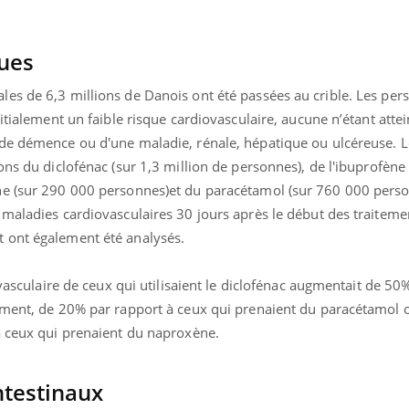
Comment oublier les
Chikung
écrans en vacances ?
West Nil
t-il dan
ques
France ?
es de 6,3 millions de Danois ont été passées au crible. Les per
itialement un faible risque cardiovasculaire, aucune n’étant atte
 de démence ou d'une maladie, rénale, hépatique ou ulcéreuse. L
ons du diclofénac (sur 1,3 million de personnes), de l'ibuprofène 
ne (sur 290 000 personnes)et du paracétamol (sur 760 000 perso
maladies cardiovasculaires 30 jours après le début des traiteme
 ont également été analysés.
ovasculaire de ceux qui utilisaient le diclofénac augmentait de 50
ement, de 20% par rapport à ceux qui prenaient du paracétamol 
à ceux qui prenaient du naproxène.
ntestinaux