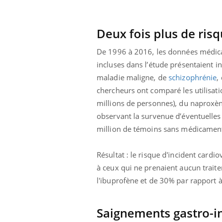
eunes enfants :
Hantavirus : un cas
rousse à
détecté chez un touriste
e pour les
en France
Deux fois plus de ris
 ?
De 1996 à 2016, les données médical
incluses dans l’étude présentaient in
maladie maligne, de
schizophrénie
,
chercheurs ont comparé les utilisati
millions de personnes), du naproxè
observant la survenue d’éventuelles 
million de témoins sans médicament
Résultat : le risque d'incident cardi
à ceux qui ne prenaient aucun trait
l'ibuprofène et de 30% par rapport 
Saignements gastro-i