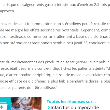
le risque de saignements gastro-intestinaux d'environ 2,5 fois p
naproxen.
on avec des anti-inflammatoires non stéroïdiens peut être utile c
 de vie malgré les effets secondaires potentiels. Cependant, com
astrointestinaux, commencer un traitement à base de diclofénac 
s
non stéroïdiens traditionnels semble peu justifié", concluent l
rité du médicament et des produits de santé (ANSM) avait publié
nac était désormais contre-indiqué chez les patients atteints "d
ue, d'artériopathie périphérique et/ou de maladie vasculaire cér
ose efficace de diclofénac la plus faible pendant la durée la plu
 des patients doit être utilisée."