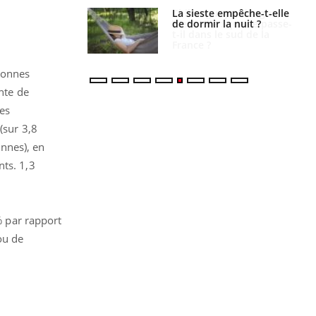
unya, dengue,
La sieste empêche-t-elle
e : que se passe-
de dormir la nuit ?
s le sud de la
sonnes
inte de
es
(sur 3,8
nnes), en
nts. 1,3
% par rapport
ou de