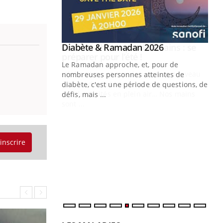
Youtube
 Mains : se
Diabète & Ramadan 2026
Youtube
outube
Le Ramadan approche, et, pour de
 un tout nouveau
nombreuses personnes atteintes de
plage, piscine,
diabète, c'est une période de questions, de
 air… Nos mains
défis, mais ...
Un
You
fac
pr
'inscrire
Un 
mut
san
num