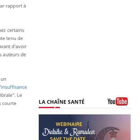
ar rapport à
hez certains
pte tenu de
avant d'avoir
es auteurs de
 un
'
insuffisance
ébrale". Le
LA CHAÎNE SANTÉ
s courte
Youtube