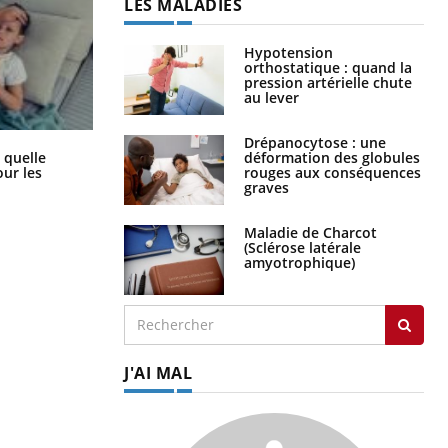
LES MALADIES
Hypotension
orthostatique : quand la
pression artérielle chute
au lever
Drépanocytose : une
Syndrome métabolique : quels sont
déformation des globules
 quelle
les meilleurs exercices physiques ?
rouges aux conséquences
ur les
graves
Maladie de Charcot
(Sclérose latérale
amyotrophique)
J'AI MAL