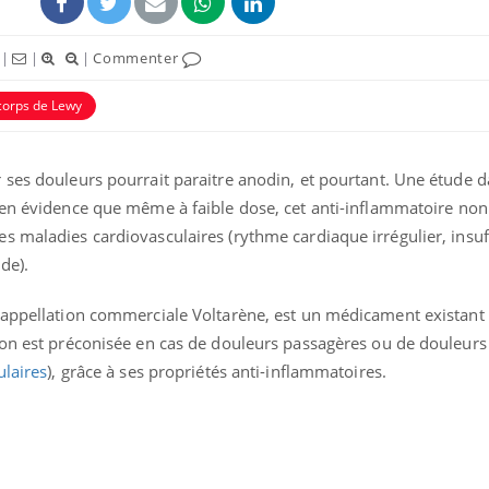
|
|
|
Commenter
corps de Lewy
 ses douleurs pourrait paraitre anodin, et pourtant. Une étude 
en évidence que même à faible dose, cet anti-inflammatoire non
s maladies cardiovasculaires (rythme cardiaque irrégulier, insuf
de).
Mortalité infantile : un
Toujour
 appellation commerciale Voltarène, est un médicament existant
rapport s’interroge sur
comment
ion est préconisée en cas de douleurs passagères ou de douleurs
son taux élevé en France
empiète
sur nos 
ulaires
), grâce à ses propriétés anti-inflammatoires.
Grossesse à risque : ce jus
Cancer c
naturel attire l'attention
stratégi
des chercheurs
changé 
basque