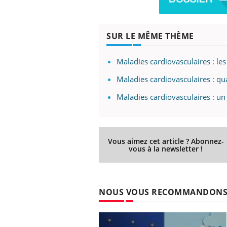
SUR LE MÊME THÈME
 Mains :
Carence en fer : comprendre pour
Ins
Youtube
You
Youtube
Youtube
prévenir
osa
Maladies cardiovasculaires : les 
aciles à aborder...
Fatigue, irritabilité, brouillard mental ou
En 2
Maladies cardiovasculaires : qu
poser des
même alopécie… Les symptômes de la
rest
'un proche c'est
carence en fer sont multiples ce qui la rend
pat
Maladies cardiovasculaires : un
...
Vous aimez cet article ? Abonnez-
vous à la newsletter !
NOUS VOUS RECOMMANDON