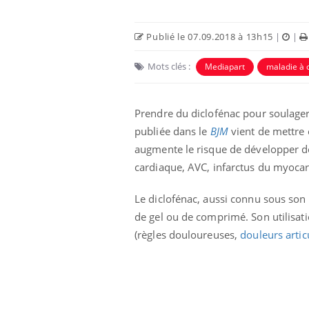
Publié le 07.09.2018 à 13h15
|
|
Mots clés :
Mediapart
maladie à 
Prendre du diclofénac pour soulager
publiée dans le
BJM
vient de mettre 
augmente le risque de développer de
cardiaque, AVC, infarctus du myocar
bles du sommeil
Syndrome métabolique :
Le diclofénac, aussi connu sous son
t votre cerveau !
quels sont les meilleurs
de gel ou de comprimé. Son utilisat
exercices physiques ?
(règles douloureuses,
douleurs artic
nt est-il trop
Comment éviter une otite
 ou simplement
pendant les vacances ?
athique ?