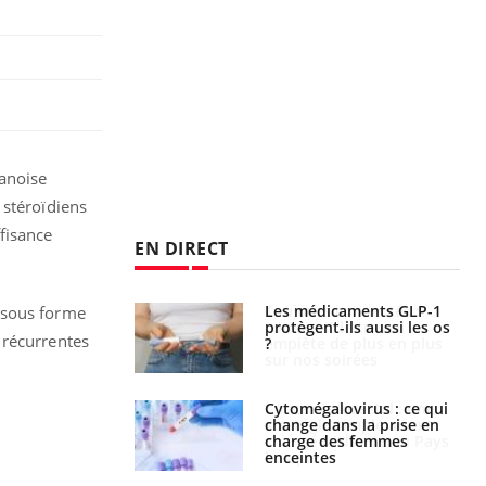
danoise
 stéroïdiens
fisance
EN DIRECT
s connectés :
Les médicaments GLP-1
 sous forme
 le travail
protègent-ils aussi les os
 récurrentes
 de plus en plus
?
soirées
olorectal : une
Cytomégalovirus : ce qui
e simple aurait
change dans la prise en
la donne au Pays
charge des femmes
enceintes