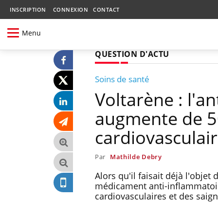
INSCRIPTION
CONNEXION
CONTACT
Menu
QUESTION D'ACTU
Soins de santé
Voltarène : l'a
augmente de 50
cardiovasculai
Par
Mathilde Debry
Alors qu'il faisait déjà l'obje
médicament anti-inflammatoir
cardiovasculaires et des saig