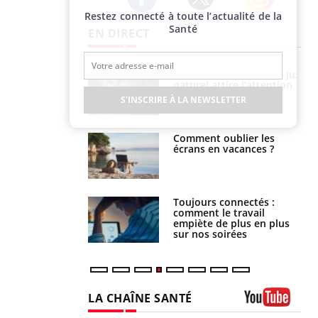
Restez connecté à toute l’actualité de la
Twitter
Facebook
Instagram
Santé
EN DIRECT
 éviter une otite
Grossesse à risque : ce jus
 les vacances ?
naturel attire l'attention
des chercheurs
S'INSCRIRE À LA NEWSLETTER
us : un cas
Comment oublier les
chez un touriste
écrans en vacances ?
ce
é infantile : un
Toujours connectés :
s’interroge sur
comment le travail
x élevé en France
empiète de plus en plus
sur nos soirées
LA CHAÎNE SANTÉ
Youtube