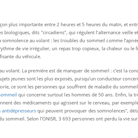
çon plus importante entre 2 heures et 5 heures du matin, et ent
 biologiques, dits "circadiens", qui régulent l’alternance veille 
a somnolence au volant : les troubles du sommeil comme l’apnée
rythme de vie irrégulier, un repas trop copieux, la chaleur ou le f
fisante du véhicule.
t au volant. La première est de manquer de sommeil : c’est la con
sujets jeunes sont les plus exposés, puisqu’un conducteur concer
rie, ce sont les personnes qui souffrent de maladie du sommeil
sommeil
qui concerne surtout les hommes de 50 ans
. Enfin, la 
ennent des médicaments qui agissent sur le cerveau, par exempl
s
antidépresseurs
qui peuvent provoquer des somnolences", détai
e du sommeil. Selon l’ONISR, 3 693 personnes ont perdu la vie sur