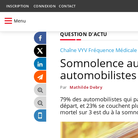
INSCRIPTION
CONNEXION
CONTACT
Menu
QUESTION D'ACTU
Chaîne VYV Fréquence Médicale : 
Somnolence au v
automobilistes
Par
Mathilde Debry
79% des automobilistes qui pa
départ, et 23% se couchent plu
mortel sur 3 est du à la somn