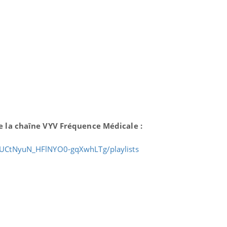
e la chaîne VYV Fréquence Médicale :
/UCtNyuN_HFlNYO0-gqXwhLTg/playlists