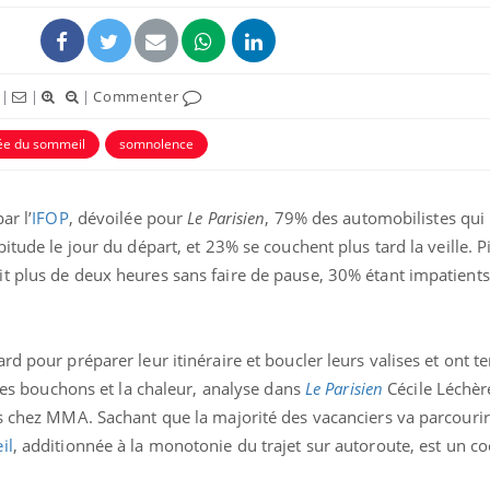
|
|
|
Commenter
ée du sommeil
somnolence
ence en fer : comprendre pour
Insuline & Charge ment
tube
Youtube
ar l’
IFOP
, dévoilée pour
Le Parisien
, 79% des automobilistes qui
Youtube
Yout
venir
osait en parler??
itude le jour du départ, et 23% se couchent plus tard la veille. P
gue, irritabilité, brouillard mental ou
En 2026, l'insuline dans l
t plus de deux heures sans faire de pause, 30% étant impatients 
e alopécie… Les symptômes de la
reste entourée d'idées re
nce en fer sont multiples ce qui la rend
patients comme parfois ch
rd pour préparer leur itinéraire et boucler leurs valises et ont t
 les bouchons et la chaleur, analyse dans
Le Parisien
Cécile Léchèr
rs chez MMA. Sachant que la majorité des vacanciers va parcouri
il
, additionnée à la monotonie du trajet sur autoroute, est un coc