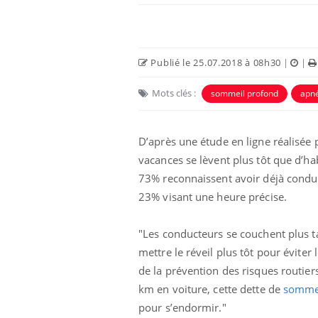
Publié le 25.07.2018 à 08h30
|
|
Mots clés :
sommeil profond
apn
Eczéma Chronique des Mains :
Car
Youtube
You
D’après une étude en ligne réalisée p
Youtube
expliquer ma maladie
pré
vacances se lèvent plus tôt que d’hab
Il y a des sujets qui sont faciles à aborder...
Fati
73% reconnaissent avoir déjà condui
d'autres non ! D'un côté, poser des
mêm
23% visant une heure précise.
questions sur la maladie d'un proche c'est
care
montrer ...
...
"Les conducteurs se couchent plus ta
mettre le réveil plus tôt pour éviter
de la prévention des risques routie
km en voiture, cette dette de
somme
pour s’endormir."