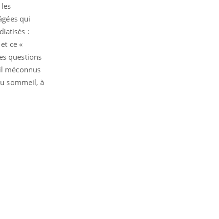
 les
âgées qui
iatisés :
et ce «
des questions
eil méconnus
 du sommeil, à