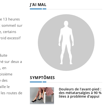
J'AI MAL
re 13 heures
et sommeil sur
, certains
roid excessif
duite
né sur deux a
, en
troisième
SYMPTÔMES
e des
lle le
Douleurs de l’avant-pied :
des métatarsalgies à 90 %
 les routes de
liées à problème d’appui