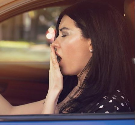
Mon enfant est-il trop
Comment
sensible ou simplement
pendant
très empathique ?
Bébés, jeunes enfants :
Hantavir
quelle trousse à
détecté 
pharmacie pour les
en Fran
vacances ?
Syndrome métabolique :
Mortalit
quels sont les meilleurs
rapport 
exercices physiques ?
son tau