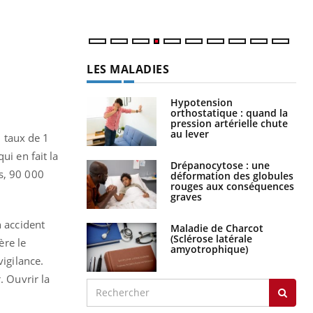
LES MALADIES
Hypotension
orthostatique : quand la
pression artérielle chute
au lever
 taux de 1
qui en fait la
Drépanocytose : une
s, 90 000
déformation des globules
rouges aux conséquences
graves
n accident
Maladie de Charcot
(Sclérose latérale
ère le
amyotrophique)
vigilance.
. Ouvrir la