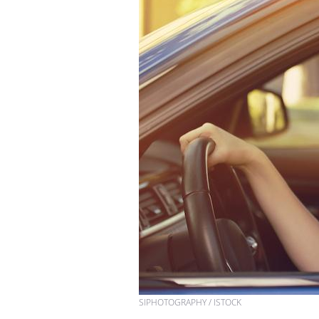
Et si les caries pouvaient
bientôt disparaître sans
plombage ?
Éclipse solaire du 12 août
: “Des verres adaptés,
c'est indispensable pour
la santé des yeux”
Les troubles du sommeil
modifient votre cerveau !
SIPHOTOGRAPHY / ISTOCK