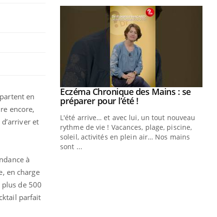
ale : et si on
Eczéma Chronique des Mains : se
Youtube
 partent en
ube
Youtube
préparer pour l’été !
ire encore,
e diabète de type 2
L'été arrive… et avec lui, un tout nouveau
d’arriver et
çues chez les
rythme de vie ! Vacances, plage, piscine,
ez les soignants.
soleil, activités en plein air… Nos mains
sont ...
Di
You
endance à
e, en charge
Le 
nom
r plus de 500
dia
ktail parfait
défi