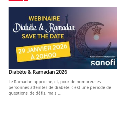
Youtube
Youtube
Diabète & Ramadan 2026
Youtube
Le Ramadan approche, et, pour de nombreuses
vie !
personnes atteintes de diabète, c'est une période de
…
questions, de défis, mais ...
Un 
You
à l