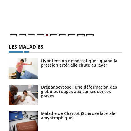
Un é
mati
numé
LES MALADIES
Hypotension orthostatique : quand la
pression artérielle chute au lever
Drépanocytose : une déformation des
globules rouges aux conséquences
graves
Maladie de Charcot (Sclérose latérale
amyotrophique)