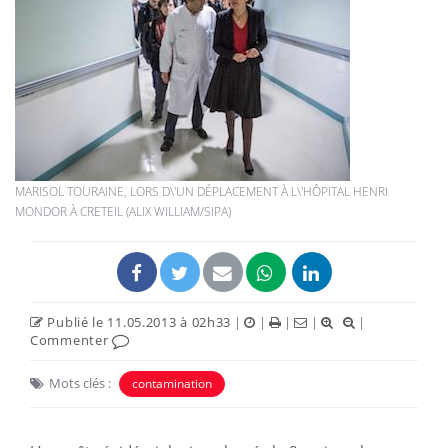
MARISOL TOURAINE, LORS D\'UN DÉPLACEMENT À L\'HÔPITAL HENRI
MONDOR À CRETEIL (ALIX WILLIAM/SIPA)
Publié le 11.05.2013 à 02h33
|
|
|
|
|
Commenter
Mots clés :
contamination