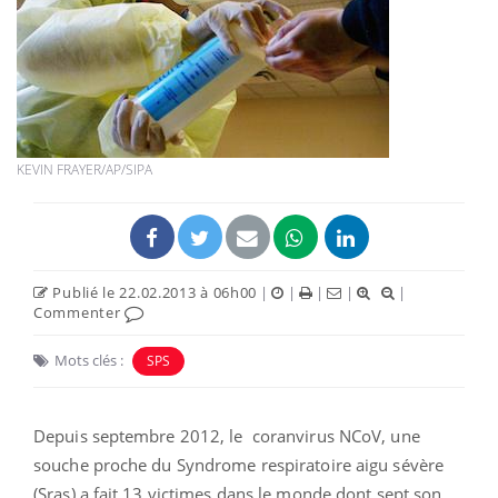
KEVIN FRAYER/AP/SIPA
Publié le 22.02.2013 à 06h00
|
|
|
|
|
Commenter
Mots clés :
SPS
Depuis septembre 2012, le coranvirus NCoV, une
souche proche du Syndrome respiratoire aigu sévère
(Sras) a fait 13 victimes dans le monde dont sept son