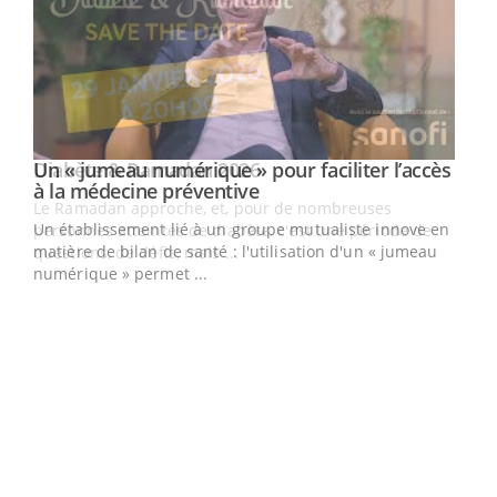
Un « jumeau numérique » pour faciliter l’accès
Youtube
Youtube
à la médecine préventive
Un établissement lié à un groupe mutualiste innove en
e
matière de bilan de santé : l'utilisation d'un « jumeau
numérique » permet ...
COU
You
Coup
vous
épis