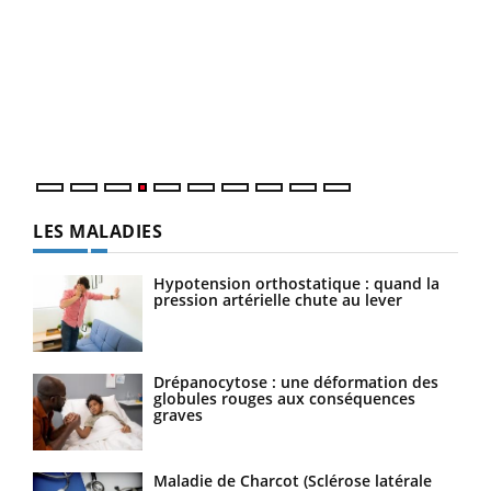
Dia
You
Le 
pers
ques
LES MALADIES
Hypotension orthostatique : quand la
pression artérielle chute au lever
Drépanocytose : une déformation des
globules rouges aux conséquences
graves
Maladie de Charcot (Sclérose latérale