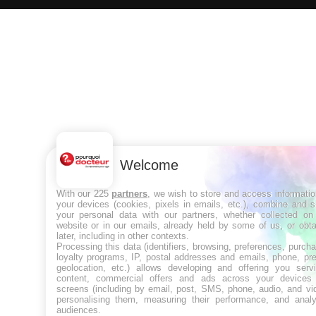
Welcome
With our 225
partners
, we wish to store and access informati
your devices (cookies, pixels in emails, etc.), combine and 
your personal data with our partners, whether collected on 
website or in our emails, already held by some of us, or obt
later, including in other contexts.
Processing this data (identifiers, browsing, preferences, purch
loyalty programs, IP, postal addresses and emails, phone, pr
geolocation, etc.) allows developing and offering you servi
content, commercial offers and ads across your devices
screens (including by email, post, SMS, phone, audio, and vi
personalising them, measuring their performance, and analy
audiences.