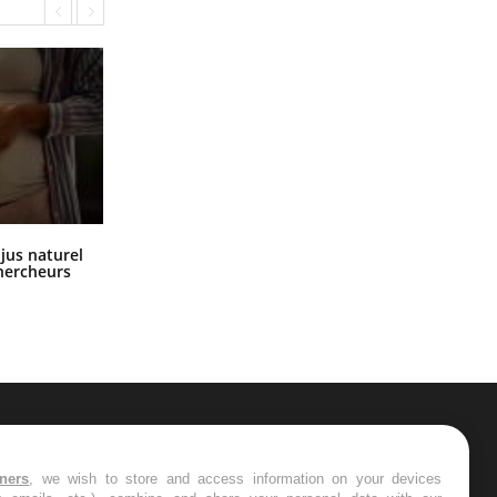
Comment oublier les écrans en
 jus naturel
vacances ?
chercheurs
ER
tners
, we wish to store and access information on your devices