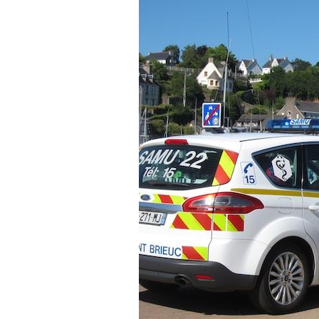
Hantavirus : un cas
détecté chez un touriste
en France
Mortalité infantile : un
rapport s’interroge sur
son taux élevé en France
Grossesse à risque : ce jus
naturel attire l'attention
des chercheurs