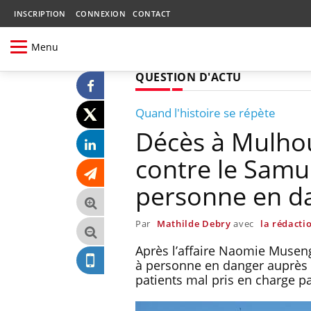
INSCRIPTION
CONNEXION
CONTACT
Menu
QUESTION D'ACTU
Quand l'histoire se répète
Décès à Mulhou
contre le Samu
personne en d
Par
Mathilde Debry
avec
la rédacti
Après l’affaire Naomie Museng
à personne en danger auprès 
patients mal pris en charge pa