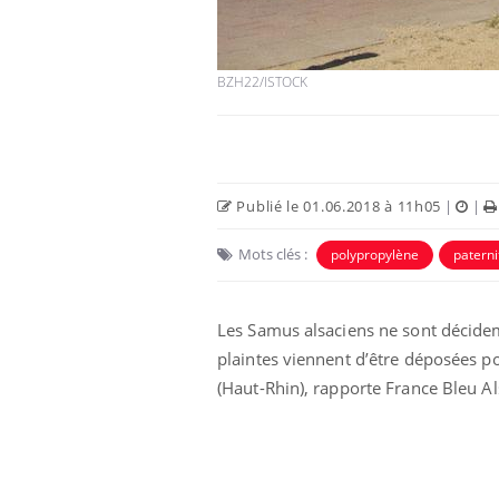
BZH22/ISTOCK
Publié le 01.06.2018 à 11h05
|
|
Eczéma Chronique des Mains :
Car
Youtube
You
Youtube
expliquer ma maladie
pré
Mots clés :
polypropylène
paterni
Il y a des sujets qui sont faciles à aborder...
Fati
d'autres non ! D'un côté, poser des
mêm
questions sur la maladie d'un proche c'est
care
Les Samus alsaciens ne sont décide
montrer ...
...
plaintes viennent d’être déposées 
(Haut-Rhin), rapporte France Bleu A