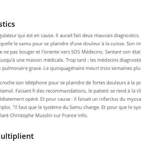
tics
lateur qui est en cause. Il aurait fait deux mauvais diagnostics.
elle le samu pour se plaindre d’une douleur à la cuisse. Son in
de ne pas bouger et l'oriente vers SOS Médecins. Sentant son état
 jusqu’à une maison médicale. Trop tard : les médecins diagnost
 pulmonaire grave. Le quinquagénaire meurt trois semaines plus
roche son téléphone pour se plaindre de fortes douleurs à la poi
tamol. Faisant fi des recommandations, le patient se rend à la c
édiatement opéré. Et pour cause : il faisait un infarctus du myoca
mploi. "Il faut que le système du Samu change. Et pour que le s
éclaré Christophe Musslin sur France info.
ltiplient