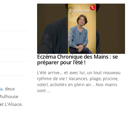
ale : et si on
Eczéma Chronique des Mains : se
Youtube
ube
Youtube
préparer pour l’été !
e diabète de type 2
L'été arrive… et avec lui, un tout nouveau
çues chez les
rythme de vie ! Vacances, plage, piscine,
ez les soignants.
soleil, activités en plein air… Nos mains
ga
, deux
sont ...
Di
You
 Mulhouse
t L'Alsace.
Le 
nom
dia
défi