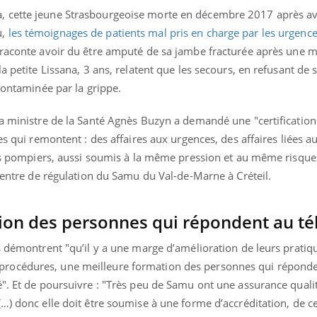
 cette jeune Strasbourgeoise morte en décembre 2017 après av
u,
les témoignages de patients mal pris en charge par les urgence
 raconte avoir du être amputé de sa jambe fracturée après une 
a petite Lissana, 3 ans, relatent que les secours, en refusant de 
 contaminée par la grippe.
la ministre de la Santé Agnès Buzyn a demandé une "certificatio
es qui remontent : des affaires aux urgences, des affaires liées 
des pompiers, aussi soumis à la même pression et au même risque",
 centre de régulation du Samu du Val-de-Marne à Créteil.
ion des personnes qui répondent au t
s démontrent "qu’il y a une marge d’amélioration de leurs pratiq
rocédures, une meilleure formation des personnes qui répond
". Et de poursuivre : "Très peu de Samu ont une assurance qualité
…) donc elle doit être soumise à une forme d’accréditation, de cer