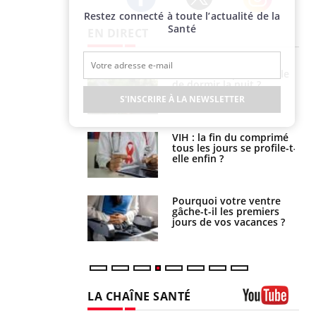
Restez connecté à toute l’actualité de la
Twitter
Facebook
Instagram
Santé
EN DIRECT
unya, dengue,
La sieste empêche-t-elle
e : que se passe-
de dormir la nuit ?
s le sud de la
S'INSCRIRE À LA NEWSLETTER
icaments GLP-1
VIH : la fin du comprimé
t-ils aussi les os
tous les jours se profile-t-
elle enfin ?
alovirus : ce qui
Pourquoi votre ventre
ans la prise en
gâche-t-il les premiers
des femmes
jours de vos vacances ?
es
LA CHAÎNE SANTÉ
Youtube