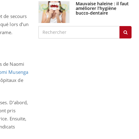
Mauvaise haleine : il faut
améliorer l’hygiène
bucco-dentaire
t de secours
iqué lors d’un
drame.
cès de Naomi
Naomi Musenga
 hôpitaux de
ses. D’abord,
ont pris
ice. Ensuite,
ndicats