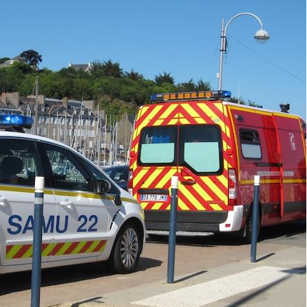
Comment oublier les
Chikung
écrans en vacances ?
West Nil
t-il dan
France ?
Toujours connectés :
Les méd
comment le travail
protègen
empiète de plus en plus
?
sur nos soirées
Cancer colorectal : une
Cytomég
stratégie simple aurait
change d
changé la donne au Pays
charge 
basque
enceint