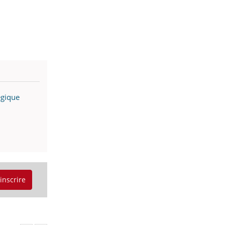
égique
'inscrire