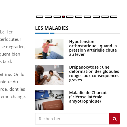
LES MALADIES
 Le 1er
terlocuteur
Hypotension
orthostatique : quand la
 se dégrader,
pression artérielle chute
iquent bien
au lever
 tard.
Drépanocytose : une
déformation des globules
trine. On lui
rouges aux conséquences
graves
linique du
rde, dont les
Maladie de Charcot
ystème change,
(Sclérose latérale
amyotrophique)