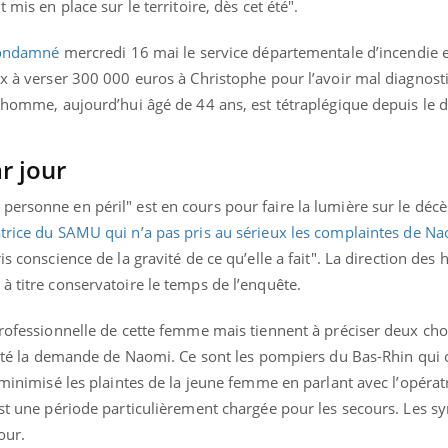
 mis en place sur le territoire, dès cet été".
 condamné
mercredi 16 mai le service départementale d’incendie e
ix à verser 300 000 euros à Christophe pour l’avoir mal diagnost
L’homme, aujourd’hui âgé de 44 ans, est tétraplégique depuis le 
r jour
personne en péril" est en cours pour faire la lumière sur le dé
atrice du SAMU qui n’a pas pris au sérieux les complaintes de 
is conscience de la gravité de ce qu’elle a fait". La direction des
à titre conservatoire le temps de l’enquête.
professionnelle de cette femme mais tiennent à préciser deux cho
raité la demande de Naomi. Ce sont les pompiers du Bas-Rhin qui 
 minimisé les plaintes de la jeune femme en parlant avec l’opératr
est une période particulièrement chargée pour les secours. Les sy
our.