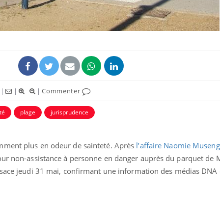
|
|
|
Commenter
ence en fer : comprendre pour
Insuline & Charge ment
tube
Youtube
Youtube
Yout
venir
osait en parler??
té
plage
jurisprudence
gue, irritabilité, brouillard mental ou
En 2026, l'insuline dans l
e alopécie… Les symptômes de la
reste entourée d'idées re
nce en fer sont multiples ce qui la rend
patients comme parfois ch
mment plus en odeur de sainteté. Après
l’affaire Naomie Musen
pour non-assistance à personne en danger auprès du parquet de
lsace jeudi 31 mai, confirmant une information des médias DNA e