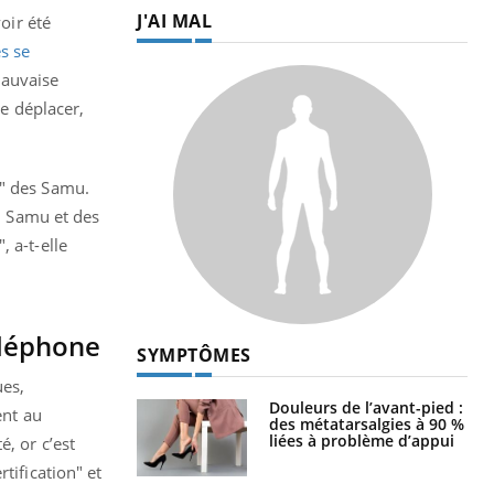
J'AI MAL
oir été
s se
mauvaise
se déplacer,
n" des Samu.
au Samu et des
 a-t-elle
éléphone
SYMPTÔMES
ues,
Douleurs de l’avant-pied :
ent au
des métatarsalgies à 90 %
liées à problème d’appui
, or c’est
tification" et