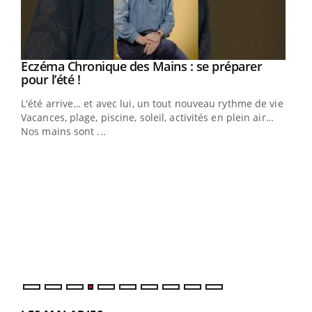
Eczéma Chronique des Mains : se préparer
Youtube
Youtube
pour l’été !
L'été arrive… et avec lui, un tout nouveau rythme de vie !
Vacances, plage, piscine, soleil, activités en plein air…
Nos mains sont ...
Youtube
Diabète & Ramadan 2026
Un 
Youtube
You
à l
Le Ramadan approche, et, pour de nombreuses
Un é
personnes atteintes de diabète, c'est une période de
mati
questions, de défis, mais ...
numé