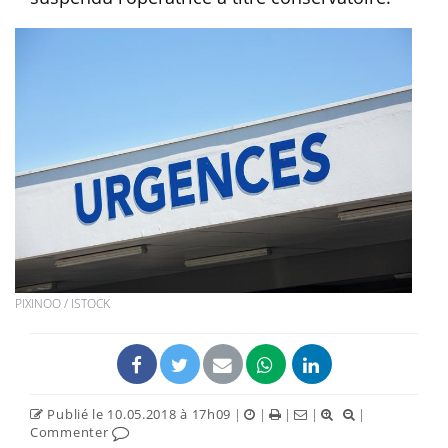
PIXINOO / ISTOCK
Publié le 10.05.2018 à 17h09
|
|
|
|
|
Commenter