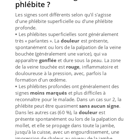
phlébite ?
Les signes sont différents selon qu'il s'agisse
d'une phlébite superficielle ou d'une phlébite
profonde.
•
Les phlébites superficielles sont généralement
très « parlantes ». La
douleur
est présente,
spontanément ou lors de la palpation de la veine
bouchée (généralement une varice), qui va
apparaître
gonflée
et dure sous la peau. La zone
de la veine touchée est
rouge
, inflammatoire et
douloureuse à la pression, avec, parfois la
formation d'un œdème.
•
Les phlébites profondes ont généralement des
signes
moins marqués
et plus difficiles à
reconnaître pour le malade. Dans un cas sur 2, la
phlébite peut être quasiment
sans aucun signe
.
Dans les autres cas (60 %), la
douleur
est
présente spontanément ou lors de la palpation du
mollet, et elle se propage dans toute la jambe,
jusqu’à la cuisse, avec un engourdissement, une
impression de chaleur au niveau de la jambe,