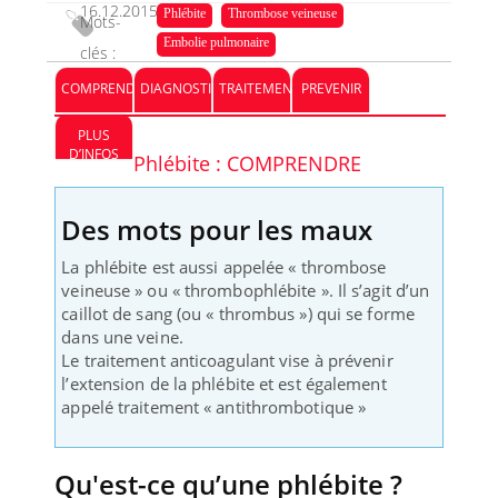
16.12.2015
23.12.2022
Phlébite
Thrombose veineuse
Mots-
Embolie pulmonaire
clés :
COMPRENDRE
DIAGNOSTIC
TRAITEMENT
PREVENIR
PLUS
D’INFOS
Phlébite : COMPRENDRE
Des mots pour les maux
La phlébite est aussi appelée « thrombose
veineuse » ou « thrombophlébite ». Il s’agit d’un
caillot de sang (ou « thrombus ») qui se forme
dans une veine.
Le traitement anticoagulant vise à prévenir
l’extension de la phlébite et est également
appelé traitement « antithrombotique »
Qu'est-ce qu’une phlébite ?