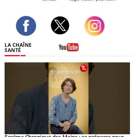
Twitter
Facebook
Instagram
LA CHAÎNE
SANTÉ
Youtube
Youtube