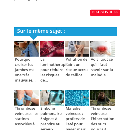
DIAGNOSTIC >>
Sur le même sujet :
Pourquoi
La
Pollution de
Voici tout ce
croiser les
luminothérapie
l'air : un
qu’il faut
jambes est
pour réduire
risque accru
savoir sur la
une très
les risques
de caillot...
maladie...
mauvaise...
de...
Thrombose
Embolie
Maladie
Thrombose
veineuse : les
pulmonaire :
veineuse :
veineuse :
statines
5 signes à
profitez de
l'hibernation
associées à...
prendre au
l'été pour
des ours
sérieux
nager mais...
pourrait...