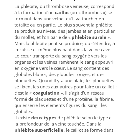
La phlébite, ou thrombose veineuse, correspond
à la formation d’un
caillot
(ou « thrombus ») se
formant dans une veine, qu’il va toucher en
totalité ou en partie. Le plus souvent la phlébite
se produit au niveau des jambes et en particulier
du mollet, et l’on parle de «
phlébite surale
».
Mais la phlébite peut se produire, ou s’étendre, à
la cuisse et même plus haut dans la veine cave.
Le cœur transporte du sang oxygéné vers les
organes et les veines ramènent le sang appauvri
en oxygène vers le cœur. Le sang contient des
globules blancs, des globules rouges, et des
plaquettes. Quand il y a une plaie, les plaquettes
se fixent les unes aux autres pour faire un caillot :
c’est la «
coagulation
». Il s’agit d’un réseau
formé de plaquettes et d’une protéine, la fibrine,
qui enserre les éléments figurés du sang : les
globules.
Il existe
deux types
de phlébite selon le type et
la profondeur de la veine touchée. Dans la
phlébite superficielle
, le caillot se forme dans