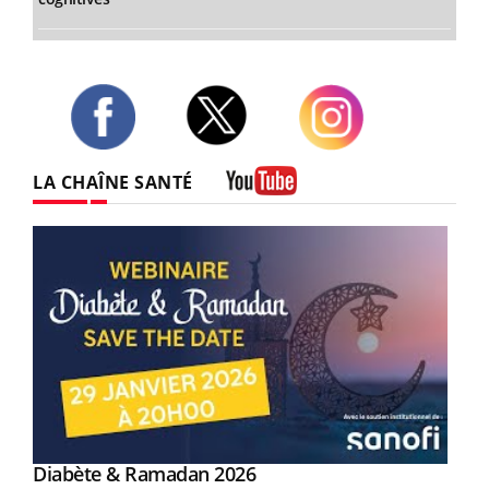
Twitter
Facebook
Instagram
LA CHAÎNE SANTÉ
Youtube
Youtube
Diabète & Ramadan 2026
Youtube