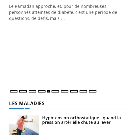
Le Ramadan approche, et, pour de nombreuses
vie !
personnes atteintes de diabète, c'est une période de
…
questions, de défis, mais ...
Un 
You
à l
Un é
mati
numé
LES MALADIES
Hypotension orthostatique : quand la
pression artérielle chute au lever