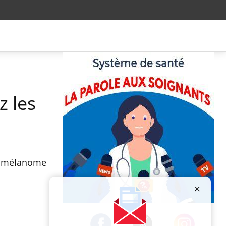
z les
un mélanome
Publicité