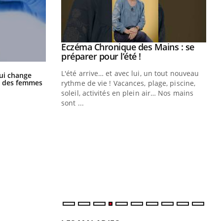
ale : et si on
Eczéma Chronique des Mains : se
Youtube
ube
Youtube
préparer pour l’été !
La sieste empêche-t-elle de dormir
e diabète de type 2
L'été arrive… et avec lui, un tout nouveau
ui change
la nuit ?
ge des femmes
çues chez les
rythme de vie ! Vacances, plage, piscine,
ez les soignants.
soleil, activités en plein air… Nos mains
sont ...
Di
You
Le 
nom
dia
défi