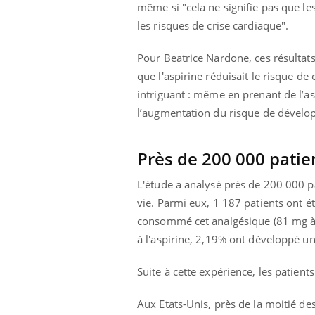
même si "cela ne signifie pas que le
Cytomégalovirus : ce qui
change dans la prise en
les risques de crise cardiaque".
charge des femmes
enceintes
Pour Beatrice Nardone, ces résultat
que l'aspirine réduisait le risque de
intriguant : même en prenant de l’a
l’augmentation du risque de dével
Près de 200 000 patie
L'étude a analysé près de 200 000 p
vie. Parmi eux, 1 187 patients ont é
consommé cet analgésique (81 mg à
à l'aspirine, 2,19% ont développé un
Suite à cette expérience, les patient
Aux Etats-Unis, près de la moitié de