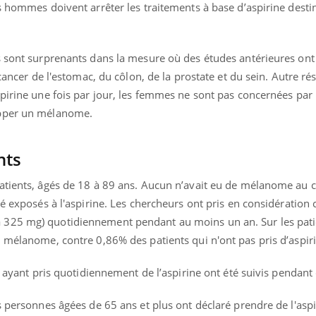
s hommes doivent arrêter les traitements à base d’aspirine desti
Pourquoi votre ventre
Pourquo
gâche-t-il les premiers
de prot
jours de vos vacances ?
finalem
s sont surprenants dans la mesure où des études antérieures on
 cancer de l'estomac, du côlon, de la prostate et du sein. Autre rés
spirine une fois par jour, les femmes ne sont pas concernées par
opper un mélanome.
nts
atients, âgés de 18 à 89 ans. Aucun n’avait eu de mélanome au 
té exposés à l'aspirine. Les chercheurs ont pris en considération 
 325 mg) quotidiennement pendant au moins un an. Sur les pat
 mélanome, contre 0,86% des patients qui n'ont pas pris d’aspir
s ayant pris quotidiennement de l’aspirine ont été suivis pendant 
s personnes âgées de 65 ans et plus ont déclaré prendre de l'aspi