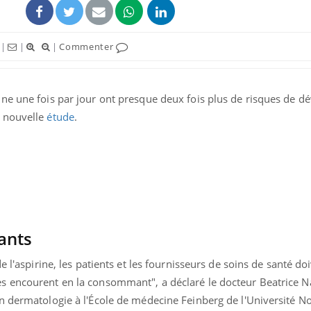
|
|
|
Commenter
ne une fois par jour ont presque deux fois plus de risques de d
e nouvelle
étude
.
La sieste empêche-t-elle
Fortes c
de dormir la nuit ?
pourquo
noyade g
ants
VIH : la fin du comprimé
Le Viagr
e l'aspirine, les patients et les fournisseurs de soins de santé do
tous les jours se profile-t-
freiner 
s encourent en la consommant", a déclaré le docteur Beatrice 
elle enfin ?
cancer ?
n dermatologie à l'École de médecine Feinberg de l'Université N