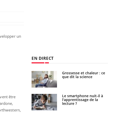
évelopper un
EN DIRECT
haleurs :
Grossesse et chaleur : ce
i le risque de
que dit la science
rimpe-t-il ?
a pourrait-il
Le smartphone nuit-il à
ivent être
la propagation du
l'apprentissage de la
Nardone,
lecture ?
orthwestern,