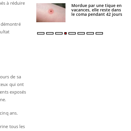
nés à réduire
i manger moins
Mordue par une tique en
éines pourrait
vacances, elle reste dans
ent être bénéfique
le coma pendant 42 jours
t démontré
ultat
cours de sa
ceux qui ont
ients exposés
ine.
cinq ans.
rine tous les