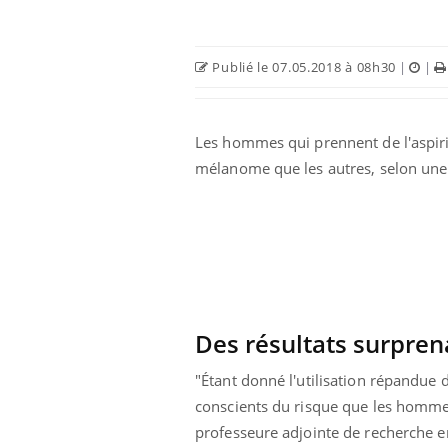
Publié le 07.05.2018 à 08h30
|
|
Les hommes qui prennent de l'aspiri
mélanome que les autres, selon un
Chikungunya, dengue,
West Nile : que se passe-
t-il dans le sud de la
France ?
Des résultats surpren
Les médicaments GLP-1
"Étant donné l'utilisation répandue d
protègent-ils aussi les os
conscients du risque que les homme
?
professeure adjointe de recherche e