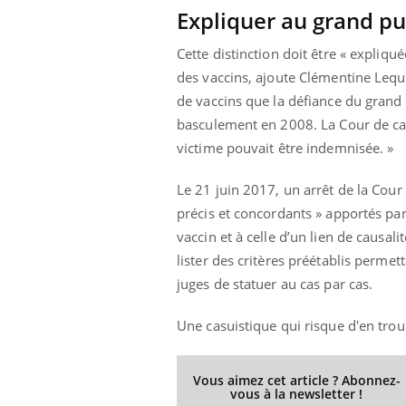
Expliquer au grand pu
Cette distinction doit être « expliqu
des vaccins, ajoute Clémentine Lequil
Eczéma Chronique des Mains :
Car
Youtube
You
de vaccins que la défiance du grand p
Youtube
expliquer ma maladie
pré
basculement en 2008. La Cour de cas
Il y a des sujets qui sont faciles à aborder...
Fati
victime pouvait être indemnisée. »
d'autres non ! D'un côté, poser des
mêm
questions sur la maladie d'un proche c'est
care
Le 21 juin 2017, un arrêt de la Cour 
montrer ...
...
précis et concordants » apportés par
vaccin et à celle d’un lien de causali
lister des critères préétablis permet
juges de statuer au cas par cas.
Une casuistique qui risque d'en trou
Vous aimez cet article ? Abonnez-
vous à la newsletter !