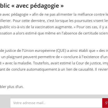
blic « avec pédagogie »
ée avec pédagogie » afin de ne pas alimenter la méfiance contre le
lerier. Pour cette dernière, c’est lorsque les poursuites visent le
ence en fer : comprendre pour
Insuline & Charge ment
tube
Youtube
ublic vis-à-vis de la vaccination augmente. « Pour ces cas, il y a
Youtube
Yout
venir
osait en parler??
sation a alors estimé que même en l’absence de certitude scient
gue, irritabilité, brouillard mental ou
En 2026, l'insuline dans l
e alopécie… Les symptômes de la
reste entourée d'idées re
nce en fer sont multiples ce qui la rend
patients comme parfois ch
de justice de l’Union européenne (CJUE) a ainsi établi que « des i
 un plaignant peuvent permettre de « conclure à l’existence d’un
té » avec la maladie. Toutefois, avait estimé la Cour de justice, i
tant de conclure automatiquement à un lien de causalité. Il revie
bler plus d'un.
S