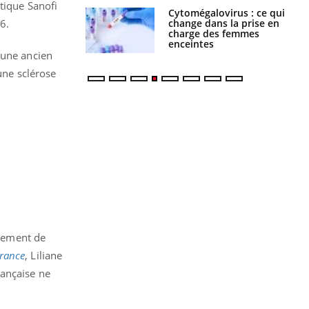
utique Sanofi
olorectal : une
Cytomégalovirus : ce qui
e simple aurait
change dans la prise en
6.
la donne au Pays
charge des femmes
enceintes
 une ancien
une sclérose
ppement de
rance
, Liliane
rançaise ne