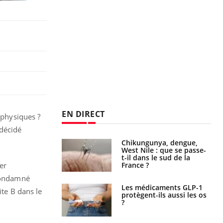
EN DIRECT
 physiques ?
 décidé
 oublier les
Chikungunya, dengue,
en vacances ?
West Nile : que se passe-
t-il dans le sud de la
France ?
er
 condamné
s connectés :
Les médicaments GLP-1
ite B dans le
 le travail
protègent-ils aussi les os
 de plus en plus
?
soirées