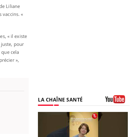
de Liliane
 vaccins. «
s, « il existe
t juste, pour
e que cela
récier »,
LA CHAÎNE SANTÉ
Youtube