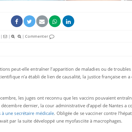
|
|
|
Commenter
ctions peut-elle entraîner l’apparition de maladies ou de troubles
ientifique n’a établi de lien de causalité, la justice française en a
Hantavirus : un cas
Comment
détecté chez un touriste
écrans 
en France
écembre, les juges ont reconnu que les vaccins pouvaient entraîn
 22 décembre dernier, la cour administrative d’appel de Nantes a
Mortalité infantile : un
Toujour
 à une secrétaire médicale
. Obligée de se vacciner contre l’hépat
rapport s’interroge sur
comment
son taux élevé en France
empiète
 avait par la suite développé une myofasciite à macrophages.
sur nos 