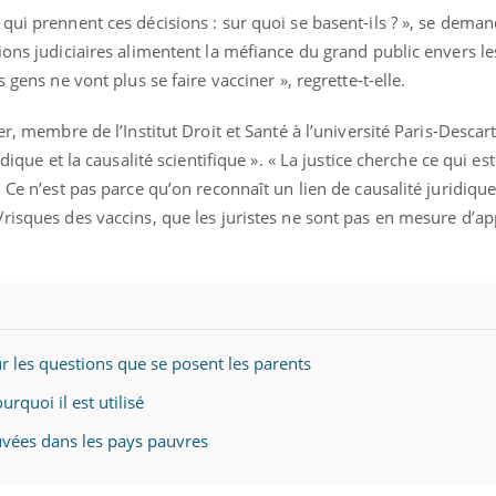
qui prennent ces décisions : sur quoi se basent-ils ? », se deman
ions judiciaires alimentent la méfiance du grand public envers les
 gens ne vont plus se faire vacciner », regrette-t-elle.
r, membre de l’Institut Droit et Santé à l’université Paris-Descarte
idique et la causalité scientifique ». « La justice cherche ce qui es
 Ce n’est pas parce qu’on reconnaît un lien de causalité juridiqu
risques des vaccins, que les juristes ne sont pas en mesure d’app
sur les questions que se posent les parents
rquoi il est utilisé
auvées dans les pays pauvres