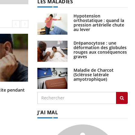
LES MALADIES
Hypotension
orthostatique : quand la
pression artérielle chute
au lever
Drépanocytose : une
déformation des globules
rouges aux conséquences
graves
Maladie de Charcot
(Sclérose latérale
amyotrophique)
Hantavirus : un cas détecté chez un
ite pendant
touriste en France
J'AI MAL