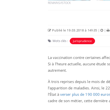
REMAINS/ISTOCK
Publié le 19.03.2018 à 14h35
|
|
Mots clés :
jurisprudence
La vaccination contre certaines affe
Si à l’heure actuelle, aucune étude sc
autrement.
Bébés, jeunes enfants :
quelle trousse à
pharmacie pour les
vacances ?
À
trois reprises depuis le mois de d
l’apparition de maladies. Ainsi, le
Syndrome métabolique :
l’État à
verser plus de 190 000 euros
quels sont les meilleurs
exercices physiques ?
cadre de son métier, cette dernière