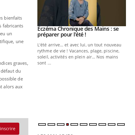
s bienfaits
s fabricants
ale : et si on
Eczéma Chronique des Mains : se
Youtube
 eu un
ube
Youtube
préparer pour l’été !
ifique, une
e diabète de type 2
L'été arrive… et avec lui, un tout nouveau
çues chez les
rythme de vie ! Vacances, plage, piscine,
ez les soignants.
soleil, activités en plein air… Nos mains
ndices graves,
sont ...
Di
You
 défaut du
mpossible de
Le 
nom
nt alors aux
dia
défi
'inscrire