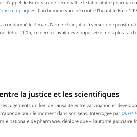
 cour d’appel de Bordeaux de reconnaître le laboratoire pharmace
Grossesse à risque : ce jus
Cancer c
naturel attire l'attention
stratégi
lérose en plaques
d’un homme vacciné contre l’hépatite B en 199
des chercheurs
changé 
basque
er a condamné le 7 mars l’armée française à verser une pension à
jaune début 2005, ce dernier avait développé seize mois plus tard 
ntre la justice et les scientifiques
 de ses jugements un lien de causalité entre vaccination et dévelo
e n’abonde pour le moment dans son sens. Interrogée par
Ouest F
e nationale de pharmacie, déplore que « l’autorité judiciaire f