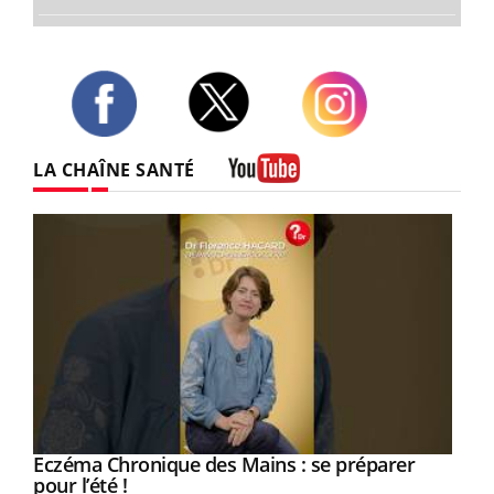
Twitter
Facebook
Instagram
LA CHAÎNE SANTÉ
Youtube
Eczéma Chronique des Mains : se préparer
Youtube
Youtube
pour l’été !