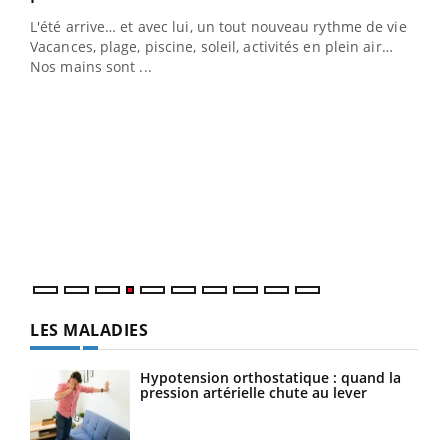
L'été arrive… et avec lui, un tout nouveau rythme de vie !
Vacances, plage, piscine, soleil, activités en plein air…
Nos mains sont ...
Youtube
Diabète & Ramadan 2026
Un 
Youtube
You
à l
Le Ramadan approche, et, pour de nombreuses
Un é
personnes atteintes de diabète, c'est une période de
mati
questions, de défis, mais ...
numé
LES MALADIES
Hypotension orthostatique : quand la
pression artérielle chute au lever