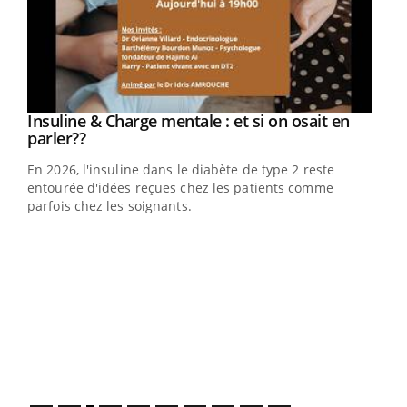
Insuline & Charge mentale : et si on osait en
Youtube
Youtube
parler??
En 2026, l'insuline dans le diabète de type 2 reste
entourée d'idées reçues chez les patients comme
parfois chez les soignants.
Ecz
You
pour
L'ét
Vaca
Nos 