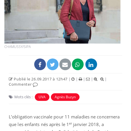
CHAMUSSY/SIPA
Publié le 26.09.2017 à 12h47
|
|
|
|
|
Commenter
Mots clés :
UVA
Agnès Buzyn
L’obligation vaccinale pour 11 maladies ne concernera
er
que les enfants nés après le 1
janvier 2018, a