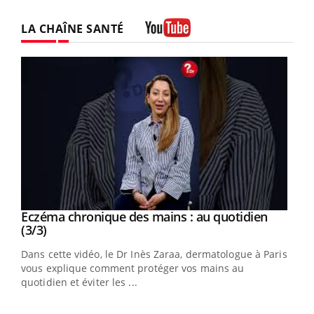
LA CHAÎNE SANTÉ
Youtube
Youtube
al
Eczéma chronique des mains : au quotidien
Youtube
Youtube
(3/3)
au
Dans cette vidéo, le Dr Inès Zaraa, dermatologue à Paris,
,
vous explique comment protéger vos mains au
quotidien et éviter les ...