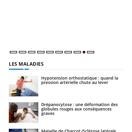
Ecz
You
(2/3
Une 
une 
une i
LES MALADIES
Hypotension orthostatique : quand la
pression artérielle chute au lever
Drépanocytose : une déformation des
globules rouges aux conséquences
graves
Maladie de Charcot (Sclérose latérale