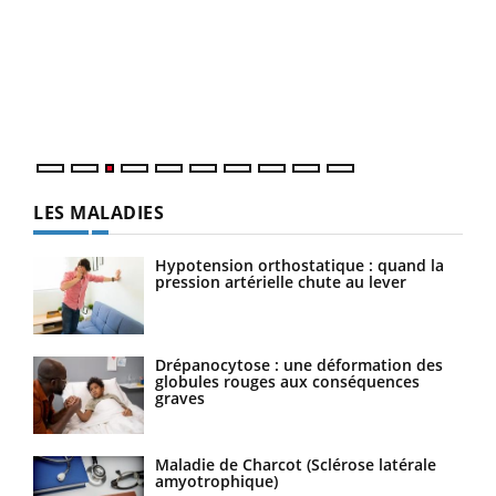
Ecz
You
pour
L'ét
Vaca
Nos 
LES MALADIES
Hypotension orthostatique : quand la
pression artérielle chute au lever
Drépanocytose : une déformation des
globules rouges aux conséquences
graves
Maladie de Charcot (Sclérose latérale
amyotrophique)