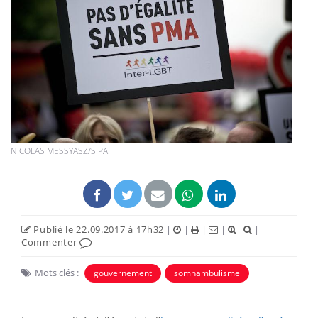
NICOLAS MESSYASZ/SIPA
Publié le 22.09.2017 à 17h32
|
|
|
|
|
Commenter
Mots clés :
gouvernement
somnambulisme