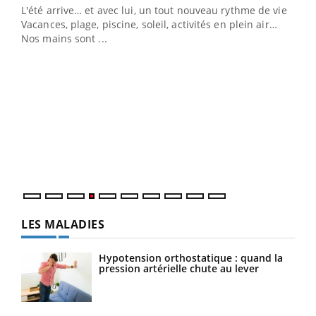
L'été arrive… et avec lui, un tout nouveau rythme de vie !
Vacances, plage, piscine, soleil, activités en plein air…
Nos mains sont ...
Dia
You
Le 
pers
ques
LES MALADIES
Hypotension orthostatique : quand la
pression artérielle chute au lever