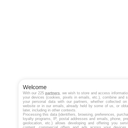
Welcome
With our 225
partners
, we wish to store and access informati
your devices (cookies, pixels in emails, etc.), combine and 
your personal data with our partners, whether collected on 
website or in our emails, already held by some of us, or obt
later, including in other contexts.
Processing this data (identifiers, browsing, preferences, purch
loyalty programs, IP, postal addresses and emails, phone, pr
geolocation, etc.) allows developing and offering you servi
content, commercial offers and ads across your devices