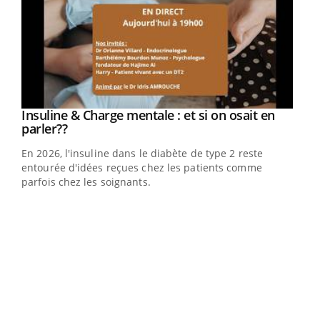
Youtube
Insuline & Charge mentale : et si on osait en
Youtube
Youtube
parler??
En 2026, l'insuline dans le diabète de type 2 reste
entourée d'idées reçues chez les patients comme
parfois chez les soignants.
Ecz
You
pour
L'ét
Vaca
Nos 