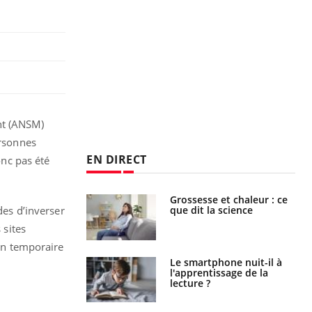
nt (ANSM)
ersonnes
EN DIRECT
nc pas été
haleurs :
Grossesse et chaleur : ce
i le risque de
que dit la science
es d’inverser
rimpe-t-il ?
 sites
ion temporaire
a pourrait-il
Le smartphone nuit-il à
la propagation du
l'apprentissage de la
lecture ?