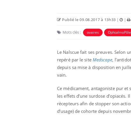
Publié le 09.08.2017 à 13h33
|
|
Mots clés :
ovaires
OphtalmoPôle
Le Nalscue fait ses preuves. Selon
repéré par le site
Medscape
, l’antid
depuis sa mise à disposition en juil
vain.
Chikungunya, dengue,
West Nile : que se passe-
Ce médicament, antagoniste pur et 
t-il dans le sud de la
les effets d’une surdose d’opiacés. I
France ?
récepteurs afin de stopper son action
Les médicaments GLP-1
d’usage) de cohorte depuis novembre
protègent-ils aussi les os
?