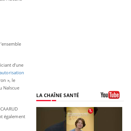
 l’ensemble
iciant d’une
’autorisation
on », le
 au Nalscue
LA CHAÎNE SANTÉ
Youtube
es CAARUD
nt également