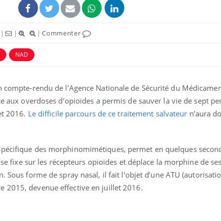
|
|
|
Commenter
NAD
 un compte-rendu de l’Agence Nationale de Sécurité du Médicame
ote aux overdoses d’opioïdes a permis de sauver la vie de sept p
let 2016.
Le difficile parcours de ce traitement salvateur
n’aura do
La sieste empêche-t-elle
Fortes c
de dormir la nuit ?
pourquo
spécifique des morphinomimétiques, permet en quelques second
noyade g
l se fixe sur les récepteurs opioïdes et déplace la morphine de ses
. Sous forme de spray nasal, il fait l’objet d’une ATU (autorisat
VIH : la fin du comprimé
Le Viagr
 2015, devenue effective en juillet 2016.
tous les jours se profile-t-
freiner 
elle enfin ?
cancer ?