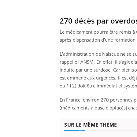
270 décès par overdo
Eczéma Chronique des Mains :
Car
Youtube
You
Le médicament pourra être remis à t
Youtube
expliquer ma maladie
pré
après dispensation d’une formation sp
Il y a des sujets qui sont faciles à aborder...
Fati
d'autres non ! D'un côté, poser des
mêm
L’administration de Nalscue ne se s
questions sur la maladie d'un proche c'est
care
rappelle l'ANSM. En effet, il s’agit d
montrer ...
...
induite par une surdose. Car bien so
est emmené aux urgences, il est déjà
ou 112) doit être immédiat et systé
En France, environ 270 personnes per
(médicaments à base d’opiacés) chaq
SUR LE MÊME THÈME