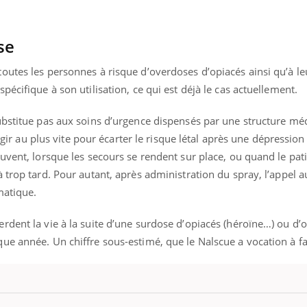
se
ence en fer : comprendre pour
Insuline & Charge ment
tube
Youtube
outes les personnes à risque d’overdoses d’opiacés ainsi qu’à le
Youtube
Yout
venir
osait en parler??
écifique à son utilisation, ce qui est déjà le cas actuellement.
gue, irritabilité, brouillard mental ou
En 2026, l'insuline dans l
e alopécie… Les symptômes de la
reste entourée d'idées re
ubstitue pas aux soins d’urgence dispensés par une structure méd
nce en fer sont multiples ce qui la rend
patients comme parfois ch
’agir au plus vite pour écarter le risque létal après une dépression
uvent, lorsque les secours se rendent sur place, ou quand le pat
 trop tard. Pour autant, après administration du spray, l’appel a
matique.
dent la vie à la suite d’une surdose d’opiacés (héroïne…) ou d’
ue année. Un chiffre sous-estimé, que le Nalscue a vocation à fa