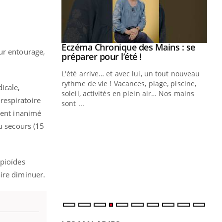
ale : et si on
Eczéma Chronique des Mains : se
Youtube
ur entourage,
ube
Youtube
préparer pour l’été !
e diabète de type 2
L'été arrive… et avec lui, un tout nouveau
çues chez les
rythme de vie ! Vacances, plage, piscine,
icale,
ez les soignants.
soleil, activités en plein air… Nos mains
 respiratoire
sont ...
Di
You
ient inanimé
u secours (15
Le 
nom
dia
défi
opioïdes
ire diminuer.