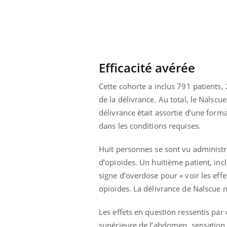
Cytomégalovirus : ce qui
change dans la prise en
charge des femmes
enceintes
Efficacité avérée
Cette cohorte a inclus 791 patient
de la délivrance. Au total, le Nalscu
délivrance était assortie d’une forma
dans les conditions requises.
Huit personnes se sont vu administre
d’opioïdes. Un huitième patient, incl
signe d’overdose pour « voir les eff
opioïdes. La délivrance de Nalscue n
Les effets en question ressentis par 
supérieure de l’abdomen, sensation 