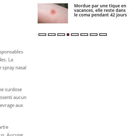
i manger moins
Mordue par une tique en
éines pourrait
vacances, elle reste dans
ent être bénéfique
le coma pendant 42 jours
esponsables
des. La
e spray nasal
une surdose
ressenti aucun
 sevrage aux
rtie
nus. Aucune