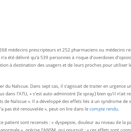
Pourquoi votre ventre
Pourquo
gâche-t-il les premiers
de prot
jours de vos vacances ?
finalem
s, 268 médecins prescripteurs et 252 pharmaciens ou médecins r
e n’a été délivré qu’à 539 personnes à risque d’overdoses d’opioï
tion à destination des usagers et de leurs proches pour utiliser l
r du Nalscue. Dans sept cas, il s’agissait de traiter en urgence 
us dans l’ATU, « s’est auto-administré [le spray] bien qu’il n’ait 
ets de Nalscue ». Il a développé des effets liés à un syndrome de
’a pas été renouvelée », peut-on lire dans le
compte rendu.
ce patient sont recensés : « dyspepsie, douleur au niveau de la pa
anormale », précise l’ANSM, qui poursuit : « ces effets sont con