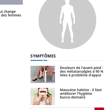
La sieste empêche-t-elle de dormir
ui change
la nuit ?
ge des femmes
SYMPTÔMES
Douleurs de l’avant-pied :
des métatarsalgies à 90 %
liées à problème d’appui
Mauvaise haleine : il faut
améliorer l’hygiène
bucco-dentaire