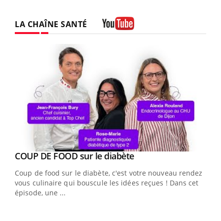
LA CHAÎNE SANTÉ
Youtube
Youtube
cès
COUP DE FOOD sur le diabète
Youtube
Coup de food sur le diabète, c'est votre nouveau rendez-
 en
vous culinaire qui bouscule les idées reçues ! Dans cet
u
épisode, une ...