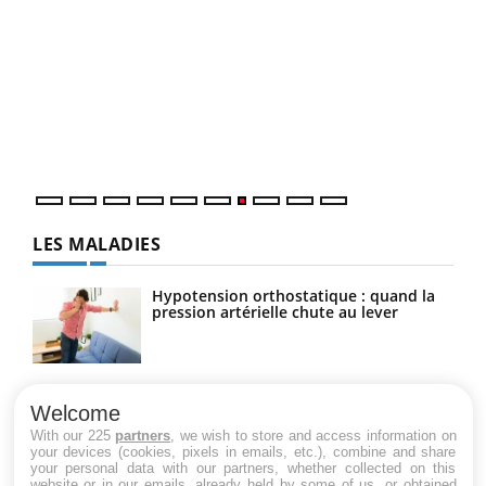
Qua
You
"Les
trav
DRH 
LES MALADIES
Hypotension orthostatique : quand la
pression artérielle chute au lever
Drépanocytose : une déformation des
globules rouges aux conséquences
Welcome
graves
With our 225
partners
, we wish to store and access information on
your devices (cookies, pixels in emails, etc.), combine and share
your personal data with our partners, whether collected on this
website or in our emails, already held by some of us, or obtained