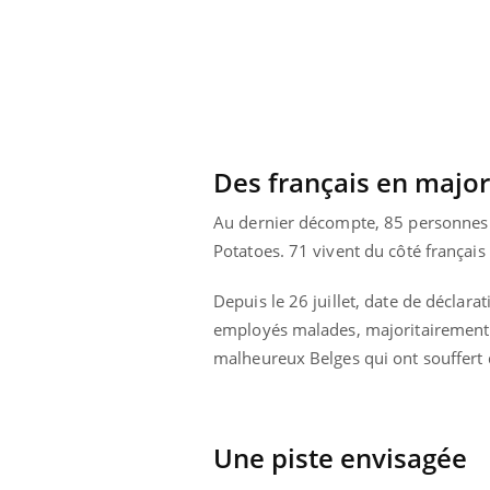
aleurs :
Grossesse et chaleur : ce
 le risque de
que dit la science
rimpe-t-il ?
Des français en major
Au dernier décompte, 85 personnes on
Potatoes. 71 vivent du côté français 
Depuis le 26 juillet, date de déclara
employés malades, majoritairement fr
malheureux Belges qui ont souffer
Une piste envisagée