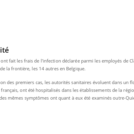
Mordue par un
Comment
barracuda, une petite fille
sommeil
secourue grâce à un
vacance
réflexe essentiel
ité
t fait les frais de l'infection déclarée parmi les employés de C
de la frontière, les 14 autres en Belgique.
tion des premiers cas, les autorités sanitaires évoluent dans un fl
ançais, ont été hospitalisés dans les établissements de la régio
t des mêmes symptômes ont quant à eux été examinés outre-Qui