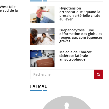
Les médicaments GLP-1 protègent-
West Nile :
Hypotension
ils aussi les os ?
le sud de la
orthostatique : quand la
pression artérielle chute
au lever
Drépanocytose : une
déformation des globules
rouges aux conséquences
graves
Maladie de Charcot
(Sclérose latérale
amyotrophique)
J'AI MAL