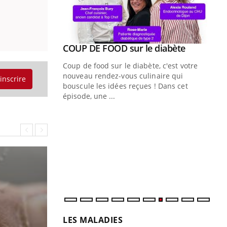
Youtube
ue » pour
COUP DE FOOD sur le diabète
Youtube
médecine
Coup de food sur le diabète, c'est votre
nouveau rendez-vous culinaire qui
'inscrire
n groupe
bouscule les idées reçues ! Dans cet
ière de bilan de
épisode, une ...
« jumeau
Qu
You
êtr
"Le
qua
Doc
dir
LES MALADIES