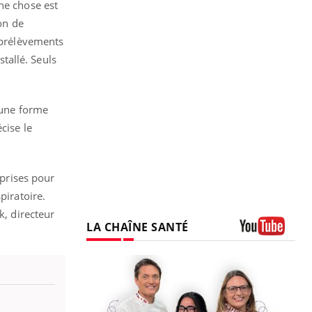
ne chose est
ion de
e prélèvements
stallé. Seuls
 une forme
cise le
 prises pour
piratoire.
k, directeur
LA CHAÎNE SANTÉ
Youtube