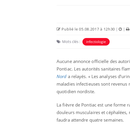
Publié le 05.08.2017 à 12h30
|
|
Mots clés :
infectiologie
Aucune annonce officielle des autori
Pontiac. Les autorités sanitaires fl
Nord
a relayés. « Les analyses d’urin
 fin du comprimé
Le Viagra pourrait-il
maladies infectieuses sont revenus n
jours se profile-t-
freiner la propagation du
quotidien nordiste.
n ?
cancer ?
La fièvre de Pontiac est une forme ra
 votre ventre
Pourquoi manger moins
douleurs musculaires et céphalées, m
l les premiers
de protéines pourrait
 vos vacances ?
finalement être bénéfique
faudra attendre quatre semaines.