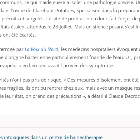
 communs, ce qui n'aide guère à isoler une pathologie précise. U
t dans l'usine de Clarebout Potatoes, spécialisée dans la préparat
récuits et surgelés. Le site de production a donc fait l'objet d
tats étaient attendus le 28 juillet. Mais un silence pesant s'est in
 ont été écartés.
nterrogé par
La Voix du Nord
, les médecins hospitaliers évoquent
e d'origine bactérienne particulièrement friande de l'eau. Or, pré
a vapeur a eu lieu peu avant l'arrivée des symptômes.
orités n'ont pas pris de risque. « Des mesures d’isolement ont été
nes fragiles, ils ont pu rentrer chez eux, mais avec un masque res
e leur état, on prend des précautions », a détaillé Claude Decroc
s intoxiquées dans un centre de balnéothérapie