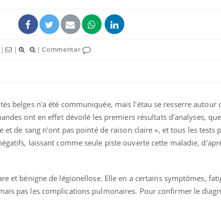
|
|
|
Commenter
tés belges n'a été communiquée, mais l'étau se resserre autour d
amandes ont en effet dévoilé les premiers résultats d'analyses, qu
e et de sang n’ont pas pointé de raison claire », et tous les tests 
Le smartphone nuit-il à
Légionel
égatifs, laissant comme seule piste ouverte cette maladie, d'aprè
l'apprentissage de la
quelle e
lecture ?
contami
re et bénigne de légionellose. Elle en a certains symptômes, fatig
Mordue par une tique en
Allergie
ais pas les complications pulmonaires. Pour confirmer le diagnos
vacances, elle reste dans
une nou
le coma pendant 42 jours
les réac