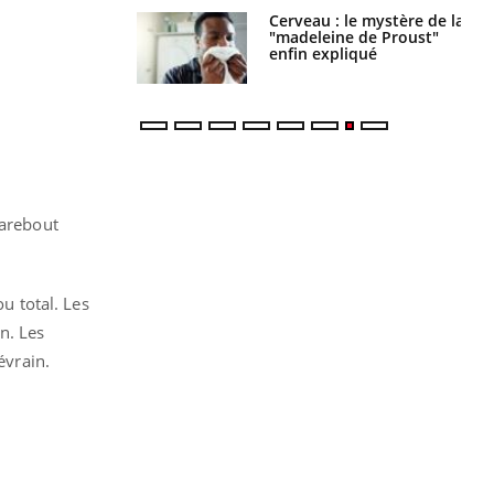
 gérer le
Cerveau : le mystère de la
 des enfants en
"madeleine de Proust"
s ?
enfin expliqué
larebout
ou total. Les
n. Les
évrain.