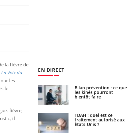
e la fièvre de
EN DIRECT
e
La Voix du
pour les
lose en Suisse :
Bilan prévention : ce que
s le
st l’origine de la
les kinés pourront
nation ?
bientôt faire
ue, fièvre,
s alimentaires :
TDAH : quel est ce
tic, il
velle arme contre
traitement autorisé aux
tions sévères
États-Unis ?