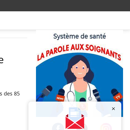
e
s des 85
Publicité