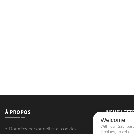
À PROPOS
NEWSLETT
Welcome
Recevez toute
With our 225
par
Données personnelles et cookies
(cookies, pixels 
infos santé