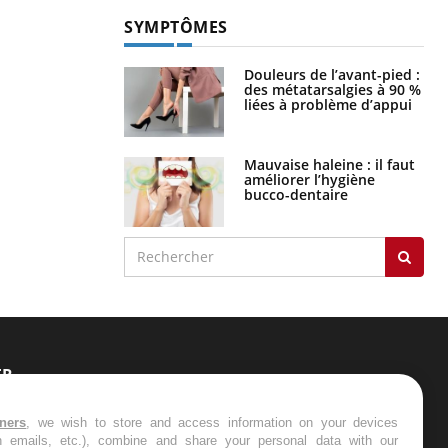
SYMPTÔMES
Douleurs de l’avant-pied :
des métatarsalgies à 90 %
liées à problème d’appui
Mauvaise haleine : il faut
améliorer l’hygiène
bucco-dentaire
ER
s les semaines les meilleures
tners
, we wish to store and access information on your devices
in emails, etc.), combine and share your personal data with our