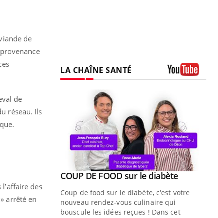
 viande de
n provenance
ces
LA CHAÎNE SANTÉ
Youtube
eval de
u réseau. Ils
ique.
Youtube
COUP DE FOOD sur le diabète
Youtube
l’affaire des
Coup de food sur le diabète, c'est votre
» arrêté en
nouveau rendez-vous culinaire qui
bouscule les idées reçues ! Dans cet