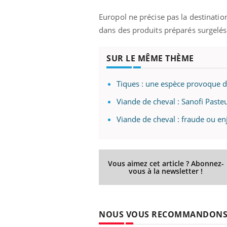
mut
air… Nos mains
défis, mais ...
sant
Europol ne précise pas la destination
num
dans des produits préparés surgelés,
SUR LE MÊME THÈME
Tiques : une espèce provoque de
Viande de cheval : Sanofi Pasteu
Viande de cheval : fraude ou enj
Vous aimez cet article ? Abonnez-
vous à la newsletter !
NOUS VOUS RECOMMANDON