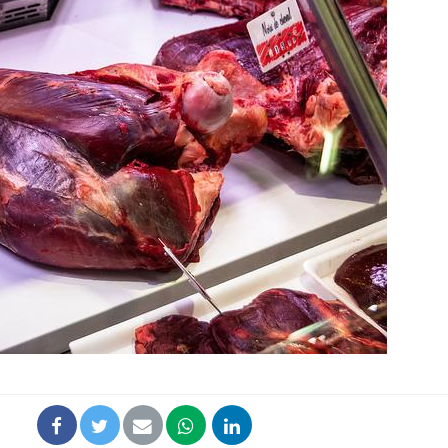
Grossesse et chaleur : ce
que dit la science
Le smartphone nuit-il à
l'apprentissage de la
lecture ?
Mordue par une tique en
vacances, elle reste dans
le coma pendant 42 jours