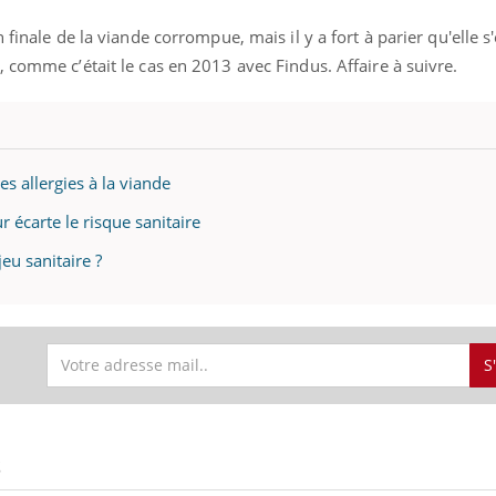
ualiste innove en matière de bilan de
é : l'utilisation d'un « jumeau
 finale de la viande corrompue, mais il y a fort à parier qu'elle s
érique » permet ...
 comme c’était le cas en 2013 avec Findus. Affaire à suivre.
s allergies à la viande
r écarte le risque sanitaire
eu sanitaire ?
S
S