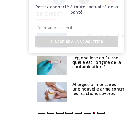
Restez connecté à toute l’actualité de la
Twitter
Facebook
Instagram
Santé
EN DIRECT
Mordue par un
Comment gérer le
barracuda, une petite fille
sommeil des enfants en
secourue grâce à un
vacances ?
S'INSCRIRE À LA NEWSLETTER
réflexe essentiel
Légionellose en Suisse :
Bilan prévention : ce que
quelle est l’origine de la
les kinés pourront
contamination ?
bientôt faire
Allergies alimentaires :
TDAH : quel est ce
une nouvelle arme contre
traitement autorisé aux
les réactions sévères
États-Unis ?