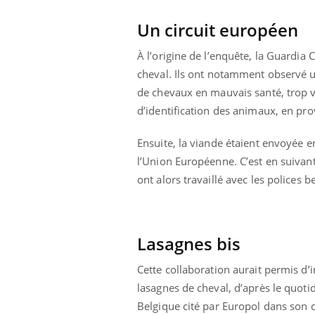
Un circuit européen
À l’origine de l’enquête, la Guardia 
cheval. Ils ont notamment observé 
de chevaux en mauvais santé, trop 
d’identification des animaux, en pro
Ensuite, la viande étaient envoyée 
l’Union Européenne. C’est en suivant 
ont alors travaillé avec les polices b
Lasagnes bis
Youtube
 Mains : se
Diabète & Ramadan 2026
Un 
Youtube
You
outube
fac
Cette collaboration aurait permis d’i
Le Ramadan approche, et, pour de
pré
lasagnes de cheval, d’après le quot
un tout nouveau
nombreuses personnes atteintes de
Un 
Belgique cité par Europol dans so
lage, piscine,
diabète, c'est une période de questions, de