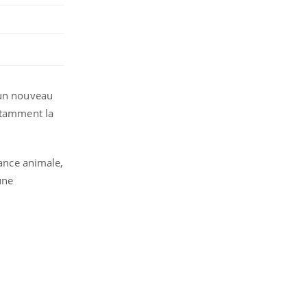
 un nouveau
notamment la
tance animale,
une