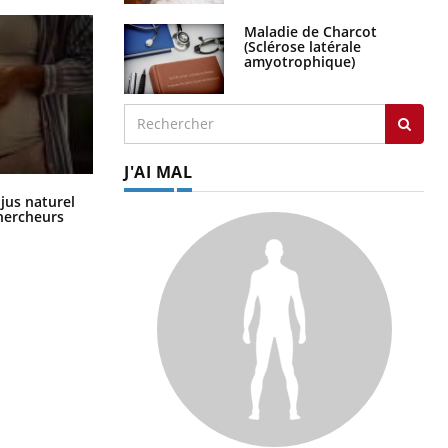
Maladie de Charcot
(Sclérose latérale
amyotrophique)
J'AI MAL
Comment oublier les écrans en
 jus naturel
vacances ?
chercheurs