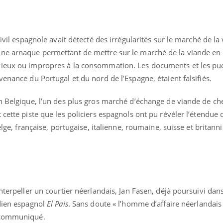
Civil espagnole avait détecté des irrégularités sur le marché de la
une arnaque permettant de mettre sur le marché de la viande e
vieux ou impropres à la consommation. Les documents et les pu
venance du Portugal et du nord de l’Espagne, étaient falsifiés.
en Belgique, l’un des plus gros marché d’échange de viande de ch
cette piste que les policiers espagnols ont pu révéler l’étendue d
elge, française, portugaise, italienne, roumaine, suisse et britann
« jumeau numérique » pour
tube
iliter l’accès à la médecine
nterpeller un courtier néerlandais, Jan Fasen, déjà poursuivi dans 
Youtube
ventive
idien espagnol
El Pais
. Sans doute « l’homme d’affaire néerlandais 
établissement lié à un groupe
n communiqué.