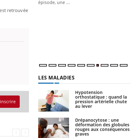
épisode, une ...
'est retrouvée
Quand l’entreprise mise sur le bien
Ec
Youtube
You
Youtube
être global
quo
"Les rendez-vous de la santé et de la
Dan
qualité de vie au travail" de Pourquoi
der
Docteur reçoivent Régis Blugeon, DRH et
com
directeur ...
et é
LES MALADIES
Hypotension
orthostatique : quand la
pression artérielle chute
'inscrire
au lever
Drépanocytose : une
déformation des globules
rouges aux conséquences
graves