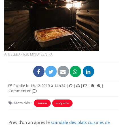
A. GELEBART/20 MINUTES/SIPA
Publié le 16.12.2013 à 14h34
|
|
|
|
|
Commenter
Mots clés :
sauna
enquête
Près d'un an après
l
e
scandale des plats cuisinés de