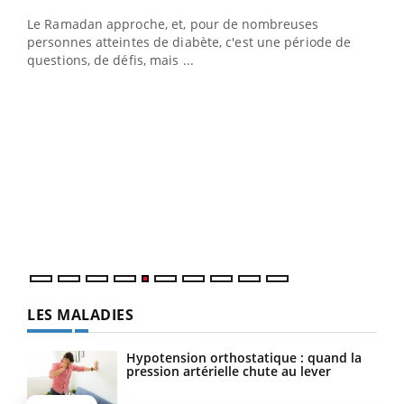
Le Ramadan approche, et, pour de nombreuses
personnes atteintes de diabète, c'est une période de
questions, de défis, mais ...
Un « jumeau numérique » pour faciliter l’accès
COU
Youtube
You
Youtube
à la médecine préventive
Coup
Un établissement lié à un groupe mutualiste innove en
vous
matière de bilan de santé : l'utilisation d'un « jumeau
épis
numérique » permet ...
LES MALADIES
Hypotension orthostatique : quand la
pression artérielle chute au lever