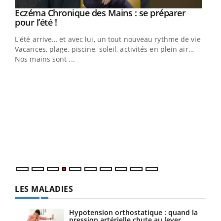
Eczéma Chronique des Mains : se préparer
Youtube
Youtube
pour l’été !
L'été arrive… et avec lui, un tout nouveau rythme de vie !
Vacances, plage, piscine, soleil, activités en plein air…
Nos mains sont ...
Dia
You
Le 
pers
ques
LES MALADIES
Hypotension orthostatique : quand la
pression artérielle chute au lever