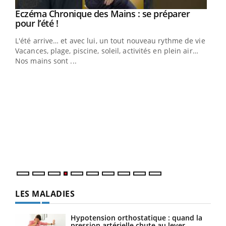
Eczéma Chronique des Mains : se préparer
Youtube
Youtube
pour l’été !
L'été arrive… et avec lui, un tout nouveau rythme de vie !
Vacances, plage, piscine, soleil, activités en plein air…
Nos mains sont ...
Dia
You
Le 
pers
ques
LES MALADIES
Hypotension orthostatique : quand la
pression artérielle chute au lever