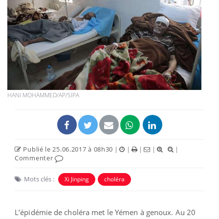
HANI MOHAMMED/AP/SIPA
Publié le 25.06.2017 à 08h30
|
|
|
|
|
Commenter
Mots clés :
Xi Jinping
choléra
L’épidémie de choléra met le Yémen à genoux. Au 20