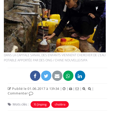
DANS LA CAPITALE SANAA, DES ENFANTS VIENNENT CHERCHER DE L'EAU
POTABLE APPORTÉE PAR DES ONG / CHINE NOUVELLE/SIPA
Publié le 01.06.2017 à 13h34
|
|
|
|
|
Commenter
Mots clés :
Xi Jinping
choléra