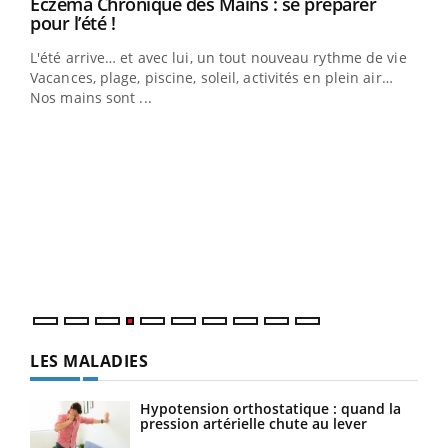
Eczéma Chronique des Mains : se préparer
Youtube
Youtube
pour l’été !
L'été arrive… et avec lui, un tout nouveau rythme de vie !
Vacances, plage, piscine, soleil, activités en plein air…
Nos mains sont ...
Dia
You
Le 
pers
ques
LES MALADIES
Hypotension orthostatique : quand la
pression artérielle chute au lever