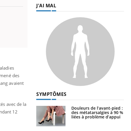
J'AI MAL
aladies
t mené des
sang avaient
SYMPTÔMES
tés avec de la
Douleurs de l’avant-pied :
endant 12
des métatarsalgies à 90 %
liées à problème d’appui