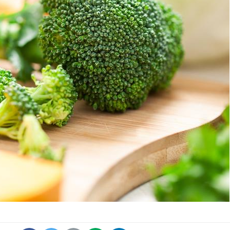
Hantavirus : un cas
Comment
détecté chez un touriste
écrans 
en France
Mortalité infantile : un
Toujour
rapport s’interroge sur
comment
son taux élevé en France
empiète
sur nos 
Grossesse à risque : ce jus
Cancer c
naturel attire l'attention
stratégi
des chercheurs
changé 
basque