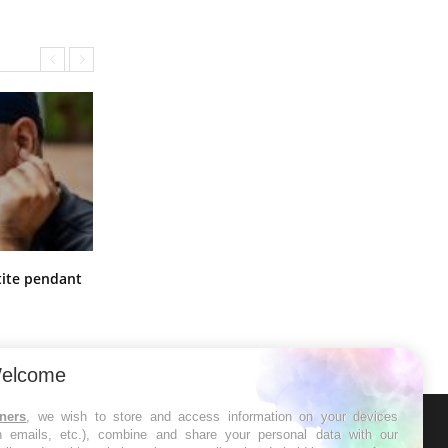
Hantavirus : un cas détecté chez un
ite pendant
touriste en France
elcome
tners
, we wish to store and access information on your devices
in emails, etc.), combine and share your personal data with our