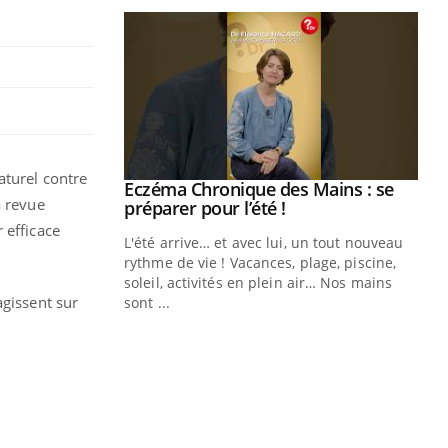
turel contre
ale : et si on
Eczéma Chronique des Mains : se
Youtube
a revue
ube
Youtube
préparer pour l’été !
 efficace
e diabète de type 2
L'été arrive… et avec lui, un tout nouveau
çues chez les
rythme de vie ! Vacances, plage, piscine,
ez les soignants.
soleil, activités en plein air… Nos mains
agissent sur
sont ...
Di
You
Le 
nom
dia
défi