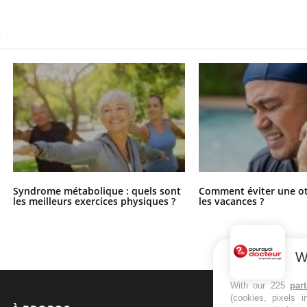
S
Syndrome métabolique : quels sont
Comment éviter une ot
les meilleurs exercices physiques ?
les vacances ?
W
With our 225
par
(cookies, pixels 