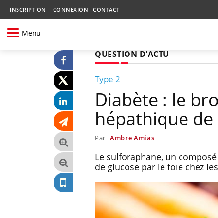
INSCRIPTION
CONNEXION
CONTACT
Menu
QUESTION D'ACTU
Type 2
Diabète : le br
hépathique de 
Par
Ambre Amias
Le sulforaphane, un composé p
de glucose par le foie chez le