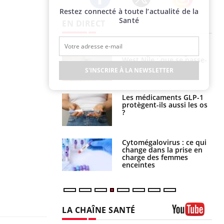
Restez connecté à toute l’actualité de la
Twitter
Facebook
Instagram
Santé
EN DIRECT
 oublier les
Chikungunya, dengue,
en vacances ?
West Nile : que se passe-
t-il dans le sud de la
S'INSCRIRE À LA NEWSLETTER
France ?
s connectés :
Les médicaments GLP-1
 le travail
protègent-ils aussi les os
 de plus en plus
?
soirées
olorectal : une
Cytomégalovirus : ce qui
e simple aurait
change dans la prise en
la donne au Pays
charge des femmes
enceintes
LA CHAÎNE SANTÉ
Youtube