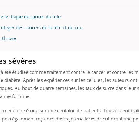
 le risque de cancer du foie
otéger des cancers de la tête et du cou
arthrose
les sévères
éjà été étudiée comme traitement contre le cancer et contre les m
e diabète. Après les expériences sur les cellules, les auteurs on
tiques. Au bout de quatre semaines, les taux de sucre dans leur 
la metformine.
nt mené une étude sur une centaine de patients. Tous étaient trai
upe a également reçu des doses journalières de sulforaphane p