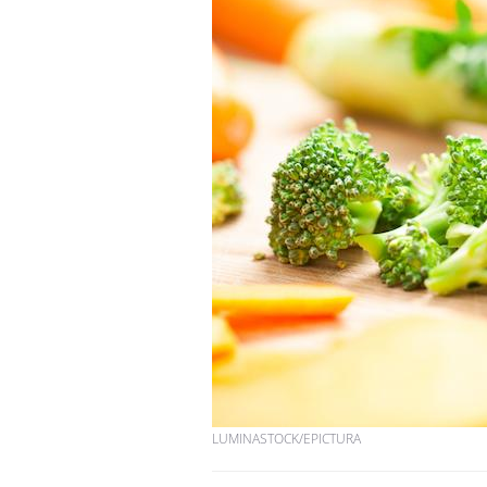
Bébés, jeunes enfants :
quelle trousse à
pharmacie pour les
vacances ?
Syndrome métabolique :
quels sont les meilleurs
exercices physiques ?
Comment éviter une otite
pendant les vacances ?
LUMINASTOCK/EPICTURA