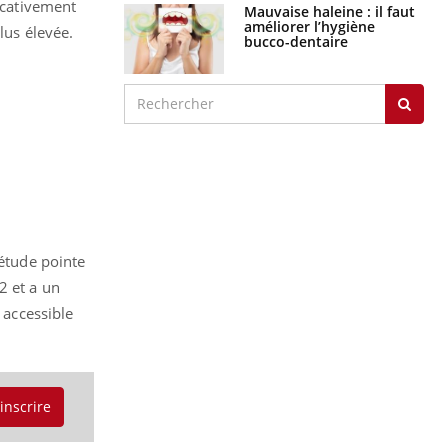
ficativement
Mauvaise haleine : il faut
améliorer l’hygiène
lus élevée.
bucco-dentaire
 étude pointe
2 et a un
 accessible
'inscrire