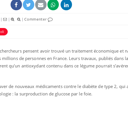
|
|
|
Commenter
oli
chercheurs pensent avoir trouvé un traitement économique et na
ence en fer : comprendre pour
Insuline & Charge ment
tube
Youtube
s millions de personnes en France. Leurs travaux, publiés dans l
Youtube
Yout
venir
osait en parler??
rent qu’un antioxydant contenu dans ce légume pourrait s’avérer
gue, irritabilité, brouillard mental ou
En 2026, l'insuline dans l
e alopécie… Les symptômes de la
reste entourée d'idées re
nce en fer sont multiples ce qui la rend
patients comme parfois ch
rouver de nouveaux médicaments contre le diabète de type 2, qui 
gie : la surproduction de glucose par le foie.