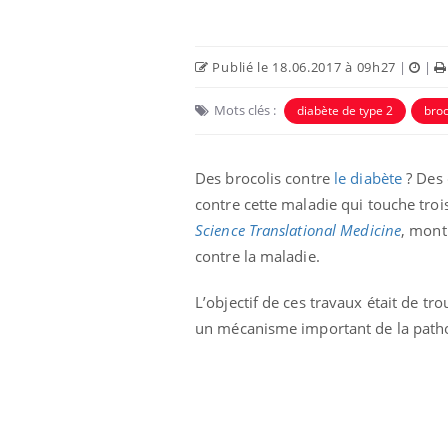
Publié le 18.06.2017 à 09h27
|
|
Mots clés :
diabète de type 2
broc
Des brocolis contre
le diabète
? Des 
Eczéma Chronique des Mains :
Car
Youtube
You
contre cette maladie qui touche troi
Youtube
expliquer ma maladie
pré
Science Translational Medicine
, mont
Il y a des sujets qui sont faciles à aborder...
Fati
contre la maladie.
d'autres non ! D'un côté, poser des
mêm
questions sur la maladie d'un proche c'est
care
L’objectif de ces travaux était de t
montrer ...
...
un mécanisme important de la patholo