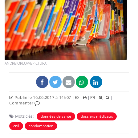
ANDREIORLOV/EPICTURA
Publié le 16.06.2017 à 14h07
|
|
|
|
|
Commenter
Mots clés :
données de santé
dossiers médicaux
cnil
condamnation