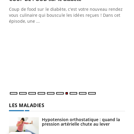
Coup de food sur le diabète, c'est votre nouveau rendez-
 en
vous culinaire qui bouscule les idées reçues ! Dans cet
u
épisode, une ...
Qua
You
"Les
trav
DRH 
LES MALADIES
Hypotension orthostatique : quand la
pression artérielle chute au lever