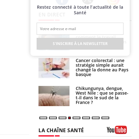
Restez connecté à toute l’actualité de la
Twitter
Facebook
Instagram
Santé
EN DIRECT
é infantile : un
Toujours connectés :
s’interroge sur
comment le travail
x élevé en France
empiète de plus en plus
S'INSCRIRE À LA NEWSLETTER
sur nos soirées
e à risque : ce jus
Cancer colorectal : une
attire l'attention
stratégie simple aurait
rcheurs
changé la donne au Pays
basque
 oublier les
Chikungunya, dengue,
en vacances ?
West Nile : que se passe-
t-il dans le sud de la
France ?
LA CHAÎNE SANTÉ
Youtube