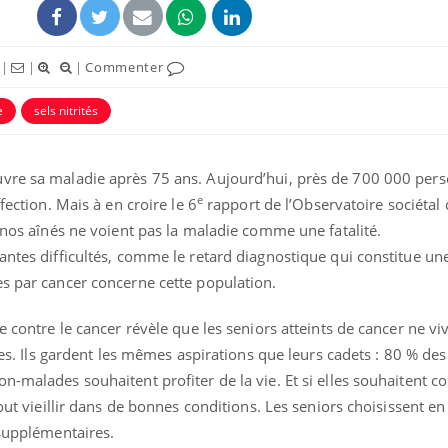
|
|
|
Commenter
e
sels nitrités
uvre sa maladie après 75 ans. Aujourd’hui, près de 700 000 per
ence en fer : comprendre pour
Insuline & Charge ment
tube
Youtube
e
fection. Mais à en croire le 6
rapport de l’Observatoire sociétal
Youtube
Yout
venir
osait en parler??
, nos aînés ne voient pas la maladie comme une fatalité.
gue, irritabilité, brouillard mental ou
En 2026, l'insuline dans l
antes difficultés, comme le retard diagnostique qui constitue une
e alopécie… Les symptômes de la
reste entourée d'idées re
ès par cancer concerne cette population.
nce en fer sont multiples ce qui la rend
patients comme parfois ch
e contre le cancer révèle que les seniors atteints de cancer ne vi
tres. Ils gardent les mêmes aspirations que leurs cadets : 80 % d
n-malades souhaitent profiter de la vie. Et si elles souhaitent c
out vieillir dans de bonnes conditions. Les seniors choisissent en 
 supplémentaires.