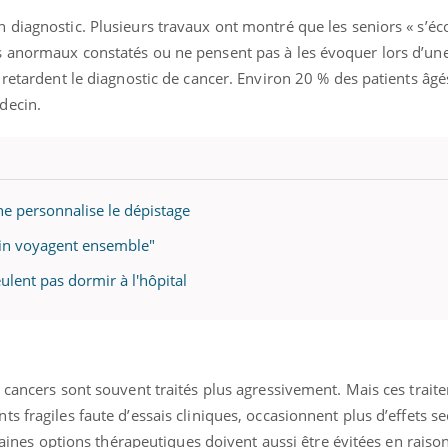
 diagnostic. Plusieurs travaux ont montré que les seniors « s’éc
s anormaux constatés ou ne pensent pas à les évoquer lors d’un
 retardent le diagnostic de cancer. Environ 20 % des patients âgé
édecin.
ne personnalise le dépistage
ecin voyagent ensemble"
ulent pas dormir à l'hôpital
 cancers sont souvent traités plus agressivement. Mais ces trait
s fragiles faute d’essais cliniques, occasionnent plus d’effets s
rtaines options thérapeutiques doivent aussi être évitées en raiso