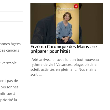
sonnes âgées
ale : et si on
Eczéma Chronique des Mains : se
Youtube
 des cancers
ube
Youtube
préparer pour l’été !
e diabète de type 2
L'été arrive… et avec lui, un tout nouveau
 véritable
çues chez les
rythme de vie ! Vacances, plage, piscine,
ez les soignants.
soleil, activités en plein air… Nos mains
sont ...
Di
You
vent pas de
es personnes
Le 
nom
ontinuer à
dia
priorité la
défi