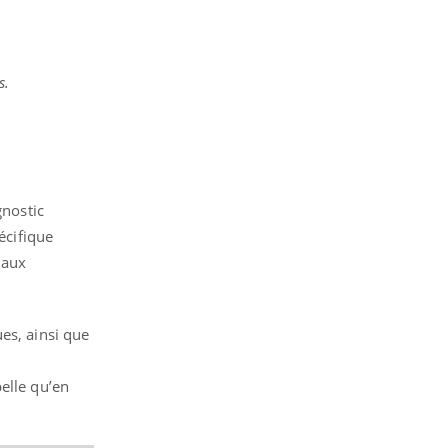
s.
gnostic
écifique
 aux
es, ainsi que
elle qu’en