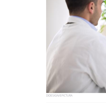
Les troubles du sommeil
modifient votre cerveau !
Mon enfant est-il trop
sensible ou simplement
très empathique ?
Bébés, jeunes enfants :
quelle trousse à
pharmacie pour les
vacances ?
DIDESIGN/EPICTURA