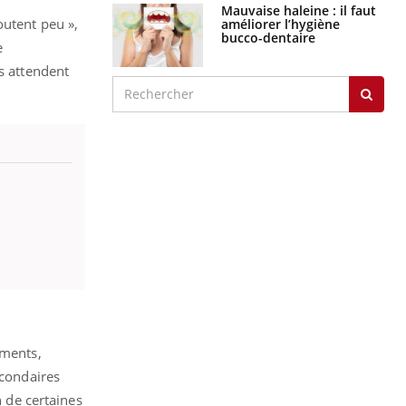
Mauvaise haleine : il faut
outent peu »,
améliorer l’hygiène
bucco-dentaire
e
s attendent
ements,
econdaires
n de certaines