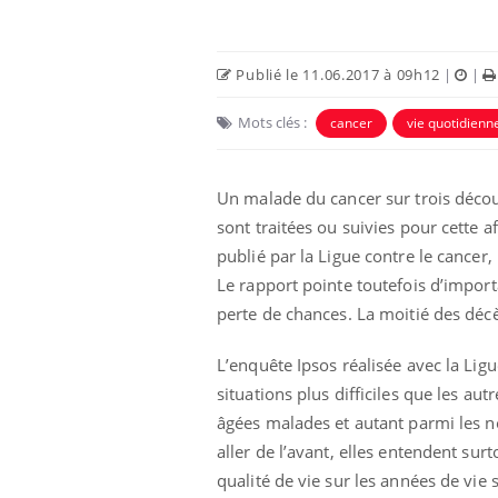
Publié le 11.06.2017 à 09h12
|
|
Mots clés :
cancer
vie quotidienn
Un malade du cancer sur trois déco
Eczéma Chronique des Mains :
Car
Youtube
You
sont traitées ou suivies pour cette af
Youtube
expliquer ma maladie
pré
publié par la Ligue contre le cancer
Il y a des sujets qui sont faciles à aborder...
Fati
Le rapport pointe toutefois d’import
d'autres non ! D'un côté, poser des
mêm
perte de chances. La moitié des déc
questions sur la maladie d'un proche c'est
care
montrer ...
...
L’enquête Ipsos réalisée avec la Ligu
situations plus difficiles que les au
âgées malades et autant parmi les no
aller de l’avant, elles entendent surt
qualité de vie sur les années de vie