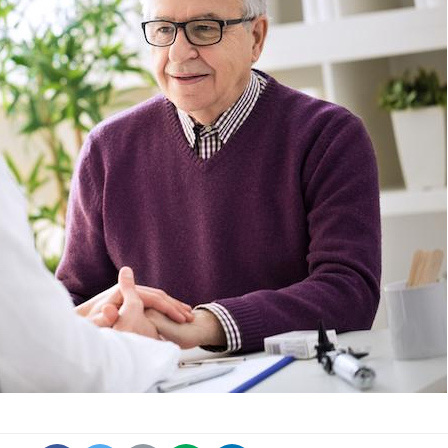
Syndrome métabolique :
Mortalit
quels sont les meilleurs
rapport 
exercices physiques ?
son tau
Comment éviter une otite
Grossess
pendant les vacances ?
naturel 
des che
Hantavirus : un cas
Comment
détecté chez un touriste
écrans 
en France