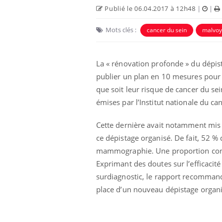
Publié le 06.04.2017 à 12h48
|
|
Mots clés :
cancer du sein
malvoy
La « rénovation profonde » du dépi
publier un plan en 10 mesures pour
que soit leur risque de cancer du sei
émises par l’Institut nationale du can
Eczé
Yout
Cette dernière avait notamment mis 
expl
ce dépistage organisé. De fait, 52 % 
Il y 
mammographie. Une proportion con
d'aut
Exprimant des doutes sur l’efficacité
sur l
surdiagnostic, le rapport recommandai
place d’un nouveau dépistage organ