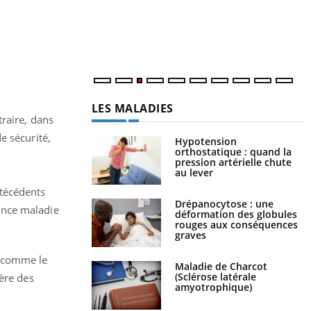
r
s
..
LES MALADIES
traire, dans
e sécurité,
Hypotension
orthostatique : quand la
pression artérielle chute
au lever
técédents
Drépanocytose : une
ance maladie
déformation des globules
rouges aux conséquences
graves
e comme le
Maladie de Charcot
(Sclérose latérale
père des
amyotrophique)