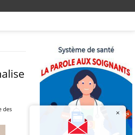
alise
e des