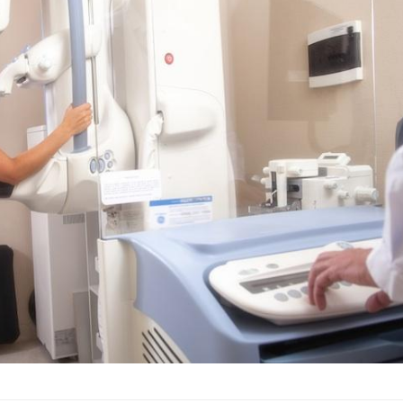
Fortes chaleurs : pourquoi
Grossess
le risque de noyade
que dit 
grimpe-t-il ?
Le Viagra pourrait-il freiner
Le smart
la propagation du cancer ?
l'appren
lecture 
Pourquoi manger moins de
Mordue 
protéines pourrait
vacances
finalement être bénéfique
coma pe