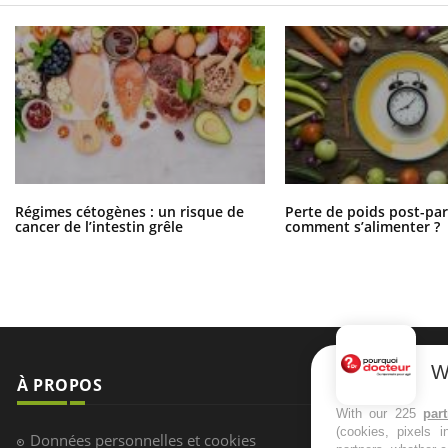
Régimes cétogènes : un risque de
Perte de poids post-pa
cancer de l’intestin grêle
comment s’alimenter ?
W
À PROPOS
NEWSLETT
With our 225
par
(cookies, pixels 
Recevez toute
Données personnelles et cookies