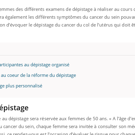
 femmes des différents examens de dépistage à réaliser au cours 
uera également les différents symptômes du cancer du sein pouvan
ion d’évoquer le dépistage du cancer du col de l’utérus qui doit ê
articipantes au dépistage organisé
s au coeur de la réforme du dépistage
age plus personnalisé
dépistage
e au dépistage sera réservée aux femmes de 50 ans. « A l’âge d’e
 cancer du sein, chaque femme sera invitée à consulter son mé
ssi, ce rendez-vous est l’occasion d’évaluer le risque pour chaq