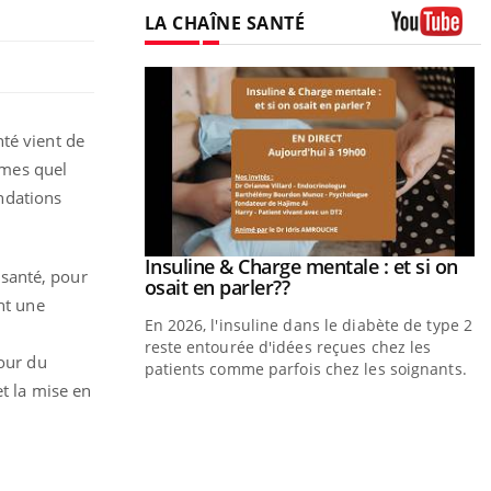
LA CHAÎNE SANTÉ
Youtube
nté vient de
mmes quel
ndations
prendre pour
Insuline & Charge mentale : et si on
Youtube
 santé, pour
Youtube
osait en parler??
nt une
illard mental ou
En 2026, l'insuline dans le diabète de type 2
tômes de la
reste entourée d'idées reçues chez les
tour du
les ce qui la rend
patients comme parfois chez les soignants.
et la mise en
Y
p
L