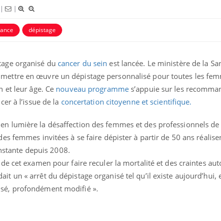
|
|
ance
dépistage
stage organisé du
cancer du sein
est lancée. Le ministère de la Sa
 mettre en œuvre un dépistage personnalisé pour toutes les fe
n et leur âge. Ce
nouveau programme
s’appuie sur les recomma
cer à l’issue de la
concertation citoyenne et scientifique.
ma Chronique des Mains :
Carence en fer : com
ube
Youtube
en lumière la désaffection des femmes et des professionnels de
Youtube
Youtube
iquer ma maladie
prévenir
des femmes invitées à se faire dépister à partir de 50 ans réalise
a des sujets qui sont faciles à aborder...
Fatigue, irritabilité, brou
stante depuis 2008.
res non ! D'un côté, poser des questions
même alopécie… Les symp
 de cet examen pour faire reculer la mortalité et des craintes au
a maladie d'un proche c'est montrer ...
carence en fer sont multip
t un « arrêt du dépistage organisé tel qu’il existe aujourd’hui, 
...
isé, profondément modifié ».