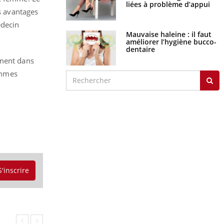
liées à problème d’appui
es avantages
édecin
Mauvaise haleine : il faut
améliorer l’hygiène bucco-
dentaire
ement dans
emmes
S'inscrire