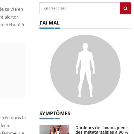
de sa vie en
t alerter.
J'AI MAL
tre débuté à
SYMPTÔMES
ntrée dans le
decin
Douleurs de l’avant-pied :
des métatarsalgies à 90 %
ue femme. Le