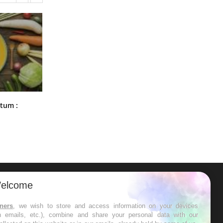
Comment nous percevons le chaud
rtum :
et le froid : une recherche éclaire le
sujet
elcome
ER
tners
, we wish to store and access information on your devices
in emails, etc.), combine and share your personal data with our
s les semaines les meilleures