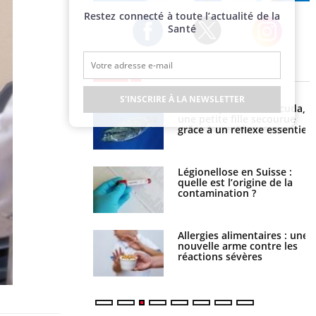
Publicité
Restez connecté à toute l’actualité de la
Santé
Twitter
Facebook
Instagram
EN DIRECT
S'INSCRIRE À LA NEWSLETTER
e et chaleur : ce
Mordue par un barracuda,
la science
une petite fille secourue
grâce à un réflexe essentiel
phone nuit-il à
Légionellose en Suisse :
tissage de la
quelle est l’origine de la
?
contamination ?
par une tique en
Allergies alimentaires : une
, elle reste dans le
nouvelle arme contre les
ndant 42 jours
réactions sévères