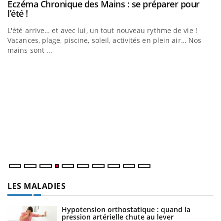
Eczéma Chronique des Mains : se préparer pour
Youtube
Youtube
l’été !
e
L'été arrive… et avec lui, un tout nouveau rythme de vie !
Vacances, plage, piscine, soleil, activités en plein air… Nos
mains sont ...
D
Yo
L
at
dé
LES MALADIES
Hypotension orthostatique : quand la
pression artérielle chute au lever