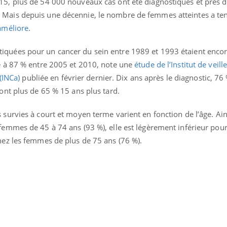
15, plus de 54 000 nouveaux cas ont été diagnostiqués et près 
 Mais depuis une décennie, le nombre de femmes atteintes a te
’améliore
.
quées pour un cancer du sein entre 1989 et 1993 étaient encor
se à 87 % entre 2005 et 2010, note une
étude de l’Institut de veill
 (INCa)
publiée en février dernier. Dix ans après le diagnostic, 76
sont plus de 65 % 15 ans plus tard.
survies à court et moyen terme varient en fonction de l’âge. Ains
nce en fer : comprendre pour
Insuline & Charge ment
ube
Youtube
femmes de 45 à 74 ans (93 %), elle est légèrement inférieur pour
Youtube
Yout
enir
osait en parler??
hez les femmes de plus de 75 ans (76 %).
ue, irritabilité, brouillard mental ou
En 2026, l'insuline dans l
 alopécie… Les symptômes de la
reste entourée d'idées re
ce en fer sont multiples ce qui la rend
patients comme parfois ch