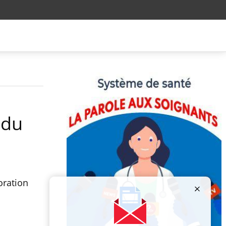
 du
oration