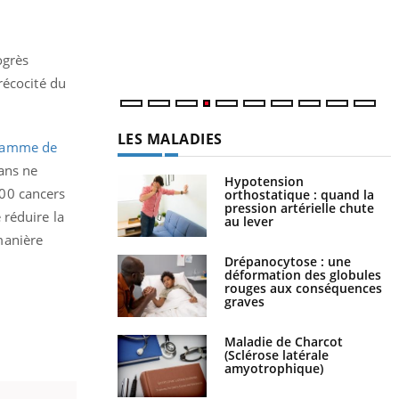
c
m
ogrès
récocité du
LES MALADIES
ramme de
ans ne
Hypotension
000 cancers
orthostatique : quand la
pression artérielle chute
 réduire la
au lever
manière
Drépanocytose : une
déformation des globules
rouges aux conséquences
graves
Maladie de Charcot
(Sclérose latérale
amyotrophique)