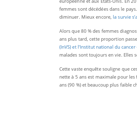
européenne et aux États-Unis. En 20
femmes sont décédées dans le pays.
diminuer. Mieux encore,
la survie s
Alors que 80 % des femmes diagnosti
ans plus tard, cette proportion pas
(InVS) et l’Institut national du cancer
malades sont toujours en vie. Elles 
Cette vaste enquête souligne que ces 
Eczéma Chronique des Mains :
Care
Youtube
Yout
nette à 5 ans est maximale pour les 
Youtube
expliquer ma maladie
prév
ans (90 %) et beaucoup plus faible c
Il y a des sujets qui sont faciles à aborder...
Fatig
d'autres non ! D'un côté, poser des questions
même
sur la maladie d'un proche c'est montrer ...
caren
...