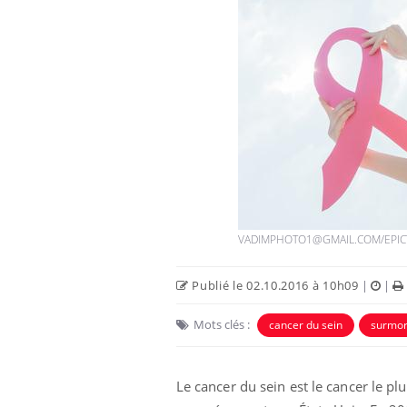
Chikungunya, dengue,
West Nile : que se passe-t-
il dans le sud de la France ?
Les médicaments GLP-1
protègent-ils aussi les os ?
VADIMPHOTO1@GMAIL.COM/EPIC
Publié le 02.10.2016 à 10h09
|
|
Cytomégalovirus : ce qui
change dans la prise en
Mots clés :
cancer du sein
surmort
charge des femmes
enceintes
Le cancer du sein est le cancer le