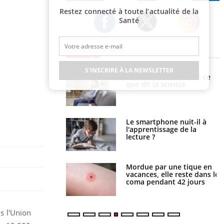
Publicité
Restez connecté à toute l’actualité de la
Santé
Twitter
Facebook
Instagram
EN DIRECT
S'INSCRIRE À LA NEWSLETTER
haleurs : pourquoi
Grossesse et chaleur : ce
ue de noyade
que dit la science
-il ?
a pourrait-il freiner
Le smartphone nuit-il à
gation du cancer ?
l'apprentissage de la
lecture ?
i manger moins de
Mordue par une tique en
s pourrait
vacances, elle reste dans le
ent être bénéfique
coma pendant 42 jours
s l'Union