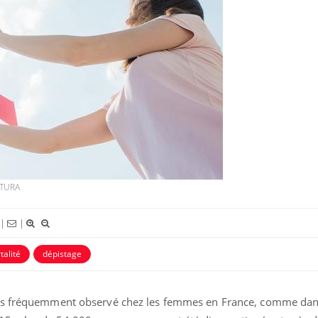
La sieste empêche-t-elle de
Fortes c
dormir la nuit ?
le risq
grimpe-t
VIH : la fin du comprimé
Le Viagr
tous les jours se profile-t-
la propa
TURA
elle enfin ?
|
|
Pourquoi votre ventre
Pourquo
gâche-t-il les premiers
protéine
alité
dépistage
jours de vos vacances ?
finalem
 plus fréquemment observé chez les femmes en France, comme dan