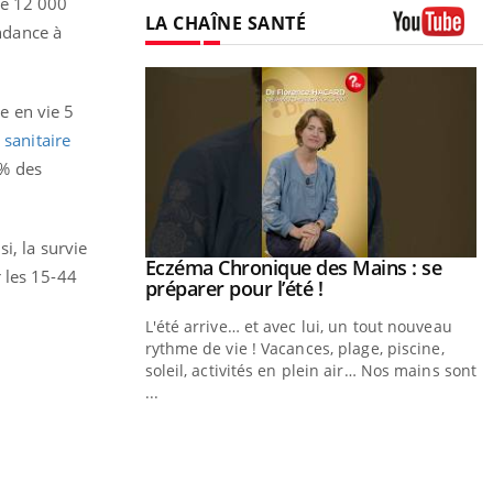
de 12 000
LA CHAÎNE SANTÉ
ndance à
Youtube
e en vie 5
e sanitaire
 % des
i, la survie
ale : et si on
Eczéma Chronique des Mains : se
Youtube
 les 15-44
ube
Youtube
préparer pour l’été !
e diabète de type 2
L'été arrive… et avec lui, un tout nouveau
çues chez les
rythme de vie ! Vacances, plage, piscine,
ez les soignants.
soleil, activités en plein air… Nos mains sont
...
Y
L
n