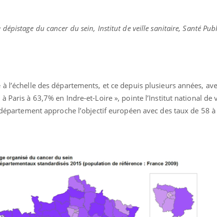
épistage du cancer du sein, Institut de veille sanitaire, Santé Pub
ence en fer : comprendre pour
Insuline & Charge ment
tube
Youtube
Youtube
Yout
venir
osait en parler??
gue, irritabilité, brouillard mental ou
En 2026, l'insuline dans l
e alopécie… Les symptômes de la
reste entourée d'idées re
à l’échelle des départements, et ce depuis plusieurs années, ave
nce en fer sont multiples ce qui la rend
patients comme parfois ch
 Paris à 63,7% en Indre-et-Loire », pointe l’Institut national de v
e département approche l’objectif européen avec des taux de 58 à