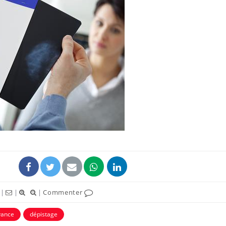
|
|
|
Commenter
yance
dépistage