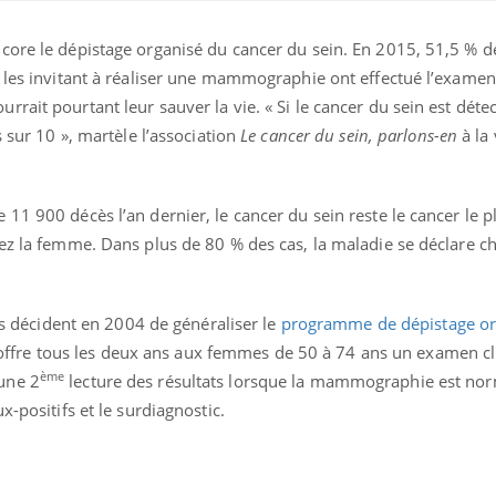
core le dépistage organisé du cancer du sein. En 2015, 51,5 %
 les invitant à réaliser une mammographie ont effectué l’examen
rait pourtant leur sauver la vie. « Si le cancer du sein est déte
s sur 10 », martèle l’association
Le cancer du sein, parlons-en
à la 
11 900 décès l’an dernier, le cancer du sein reste le cancer le p
hez la femme. Dans plus de 80 % des cas, la maladie se déclare c
Les troubles du sommeil
Syndrom
res décident en 2004 de généraliser le
programme de dépistage or
modifient votre cerveau !
quels so
exercice
 Il offre tous les deux ans aux femmes de 50 à 74 ans un examen c
ème
une 2
lecture des résultats lorsque la mammographie est no
ux-positifs et le surdiagnostic.
Mon enfant est-il trop
Comment
sensible ou simplement
pendant
très empathique ?