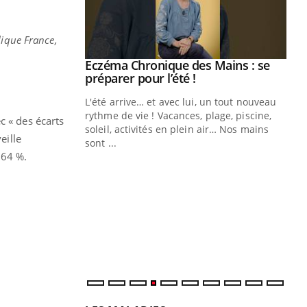
lique France,
ale : et si on
Eczéma Chronique des Mains : se
Youtube
ube
Youtube
préparer pour l’été !
e diabète de type 2
L'été arrive… et avec lui, un tout nouveau
çues chez les
rythme de vie ! Vacances, plage, piscine,
c « des écarts
ez les soignants.
soleil, activités en plein air… Nos mains
eille
sont ...
Di
You
 64 %.
Le 
nom
dia
défi