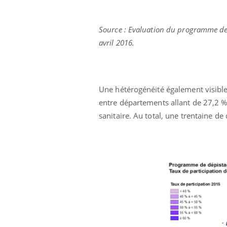
Source : Evaluation du programme de d
avril 2016.
Eczéma Chronique des Mains :
Car
Youtube
You
Youtube
expliquer ma maladie
pré
Il y a des sujets qui sont faciles à aborder...
Fati
d'autres non ! D'un côté, poser des
mêm
Une hétérogénéité également visible 
questions sur la maladie d'un proche c'est
care
entre départements allant de 27,2 % à
montrer ...
...
sanitaire. Au total, une trentaine d