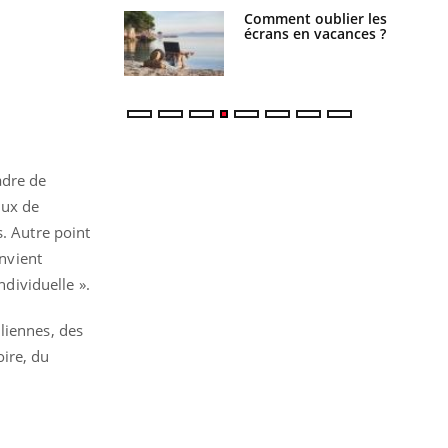
us : un cas
Comment oublier les
chez un touriste
écrans en vacances ?
ce
adre de
aux de
s. Autre point
onvient
dividuelle ».
liennes, des
ire, du