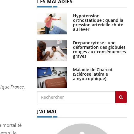
LES MALADIES
Hypotension
orthostatique : quand la
pression artérielle chute
au lever
Drépanocytose : une
déformation des globules
rouges aux conséquences
graves
Maladie de Charcot
(Sclérose latérale
amyotrophique)
lique France,
J'AI MAL
a mortalité
nts si la