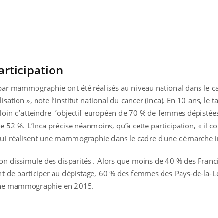
Bébés, jeunes enfants :
Hantavir
quelle trousse à
détecté 
pharmacie pour les
en Fran
vacances ?
articipation
 par mammographie ont été réalisés au niveau national dans le c
sation », note l’Institut national du cancer (Inca). En 10 ans, le t
 loin d’atteindre l’objectif européen de 70 % de femmes dépistée
e 52 %. L’Inca précise néanmoins, qu’à cette participation, « il c
ui réalisent une mammographie dans le cadre d’une démarche in
on dissimule des disparités . Alors que moins de 40 % des Franci
t de participer au dépistage, 60 % des femmes des Pays-de-la-Lo
 une mammographie en 2015.