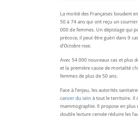
La moitié des Françaises boudent en
50 à 74 ans qui ont reçu un courrier
000 de femmes. Un dépistage qui pour
précoce, il peut être guéri dans 9 ca
d
'Octobre rose
.
Avec 54 000 nouveaux cas et plus de 
et la première cause de mortalité c
femmes de plus de 50 ans.
Fatigue en vacances :
Face à l’enjeu, les autorités sanitai
normal ou signe d’une
maladie ?
cancer du sein
à tout le territoire.
mammographie. Il propose en plus 
double lecture censée réduire les fa
Et si les caries pouvaient
bientôt disparaître sans
plombage ?