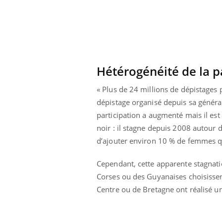
Éclipse solaire du 12 août
: “Des verres adaptés,
c'est indispensable pour
la santé des yeux”
Hétérogénéité de la p
« Plus de 24 millions de dépistages
dépistage organisé depuis sa générali
participation a augmenté mais il est
noir : il stagne depuis 2008 autour d
d’ajouter environ 10 % de femmes q
Cependant, cette apparente stagnati
Corses ou des Guyanaises choisissen
Centre ou de Bretagne ont réalisé