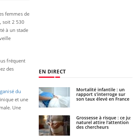
 des femmes de
, soit 2 530
cté à un stade
veille
lus fréquent
hez des
EN DIRECT
e métabolique :
Mortalité infantile : un
ganisé du
nt les meilleurs
rapport s’interroge sur
s physiques ?
son taux élevé en France
linique et une
rmale. Une
 éviter une otite
Grossesse à risque : ce jus
 les vacances ?
naturel attire l'attention
des chercheurs