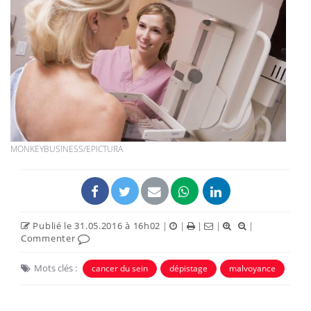
MONKEYBUSINESS/EPICTURA
Publié le 31.05.2016 à 16h02
|
|
|
|
|
Commenter
Mots clés :
cancer du sein
dépistage
malvoyance