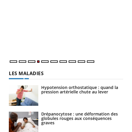
Dia
You
Le 
pers
ques
LES MALADIES
Hypotension orthostatique : quand la
pression artérielle chute au lever
Drépanocytose : une déformation des
globules rouges aux conséquences
graves