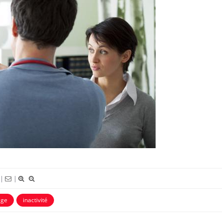
La sieste empêche-t-elle de
Fortes c
dormir la nuit ?
le risq
grimpe-t
VIH : la fin du comprimé
Le Viagr
tous les jours se profile-t-
la propa
elle enfin ?
Pourquoi votre ventre
Pourquo
gâche-t-il les premiers
protéine
|
|
jours de vos vacances ?
finalem
age
inactivité