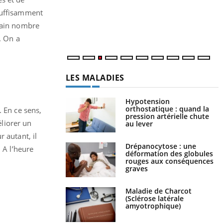
r
s
 suffisamment
..
rtain nombre
. On a
LES MALADIES
Hypotension
orthostatique : quand la
. En ce sens,
pression artérielle chute
liorer un
au lever
 autant, il
Drépanocytose : une
 A l’heure
déformation des globules
rouges aux conséquences
graves
Maladie de Charcot
(Sclérose latérale
amyotrophique)