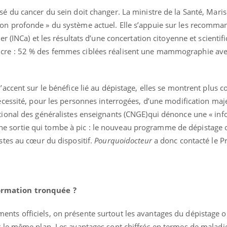
sé du cancer du sein doit changer. La ministre de la Santé, Maris
on profonde » du système actuel. Elle s’appuie sur les recomma
er (INCa) et les résultats d’une concertation citoyenne et scientifi
cre : 52 % des femmes ciblées réalisent une mammographie avec
’accent sur le bénéfice lié au dépistage, elles se montrent plus c
nécessité, pour les personnes interrogées, d’une modification maj
ational des généralistes enseignants (CNGE)qui dénonce une « in
ma Chronique des Mains :
Carence en fer : com
ube
Youtube
 sortie qui tombe à pic : le nouveau programme de dépistage 
Youtube
Youtube
iquer ma maladie
prévenir
istes au cœur du dispositif.
Pourquoidocteur
a donc contacté le P
a des sujets qui sont faciles à aborder...
Fatigue, irritabilité, brou
res non ! D'un côté, poser des questions
même alopécie… Les symp
a maladie d'un proche c'est montrer ...
carence en fer sont multip
...
ormation tronquée ?
ents officiels, on présente surtout les avantages du dépistage o
r le même plan. Les avantages sont chiffrés en termes de maladi