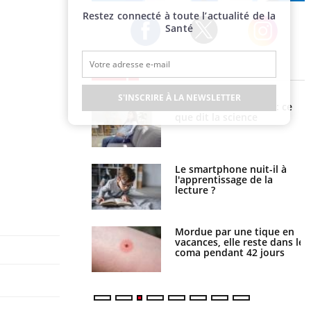
Publicité
Restez connecté à toute l’actualité de la
Santé
Twitter
Facebook
Instagram
EN DIRECT
S'INSCRIRE À LA NEWSLETTER
haleurs : pourquoi
Grossesse et chaleur : ce
ue de noyade
que dit la science
-il ?
a pourrait-il freiner
Le smartphone nuit-il à
gation du cancer ?
l'apprentissage de la
lecture ?
i manger moins de
Mordue par une tique en
s pourrait
vacances, elle reste dans le
ent être bénéfique
coma pendant 42 jours