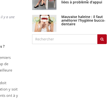
liées à problème d’appui
Mauvaise haleine : il faut
il y a une
améliorer l’hygiène bucco-
dentaire
s ?
remiers
up de
eilleure
doit
tion y soit
nts ont à y