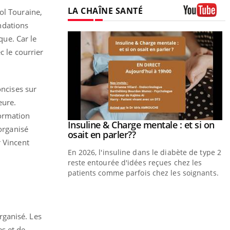
LA CHAÎNE SANTÉ
ol Touraine,
Youtube
ndations
que. Car le
 le courrier
oncises sur
eure.
formation
prendre pour
Insuline & Charge mentale : et si on
Youtube
organisé
Youtube
osait en parler??
r Vincent
illard mental ou
En 2026, l'insuline dans le diabète de type 2
tômes de la
reste entourée d'idées reçues chez les
les ce qui la rend
patients comme parfois chez les soignants.
Y
p
rganisé. Les
L
es et de