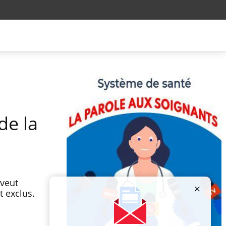
de la
 veut
t exclus.