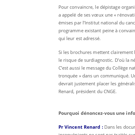
Pour convaincre, le dépistage organi
a appelé de ses vœux une « rénovati
émises par l’Institut national du canc
programme existant peine à convain
qui leur est adressé.
Si les brochures mettent clairement l
le risque de surdiagnostic. D’où la 
C’est aussi le message du Collège n
Eczé
Yout
tronquée » dans un communiqué. Une
expl
devrait justement placer les général
Il y 
Renard, président du CNGE.
d'aut
sur l
Pourquoi dénoncez-vous une inf
Pr Vincent Renard :
Dans les docum
inconvénients ne sont pas traités su