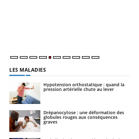
Un 
You
à l
Un é
mati
numé
LES MALADIES
Hypotension orthostatique : quand la
pression artérielle chute au lever
Drépanocytose : une déformation des
globules rouges aux conséquences
graves