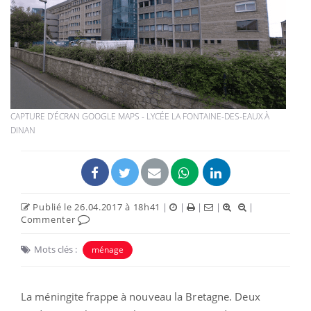
CAPTURE D'ÉCRAN GOOGLE MAPS - LYCÉE LA FONTAINE-DES-EAUX À
DINAN
Publié le 26.04.2017 à 18h41
|
|
|
|
|
Commenter
Mots clés :
ménage
La méningite frappe à nouveau la Bretagne. Deux