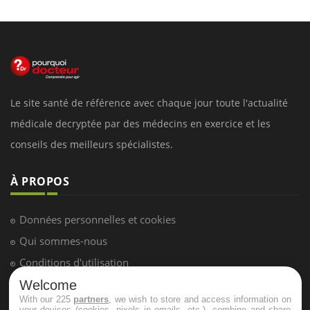
Le site santé de référence avec chaque jour toute l'actualité
médicale decryptée par des médecins en exercice et les
conseils des meilleurs spécialistes.
À PROPOS
Données personnelles et cookies
Qui sommes-nous
Conditions d'utilisation
Plan du site
Welcome
With our 225
partners
, we wish to store and access information on
Mentions Légales
your devices (cookies, pixels in emails, etc.), combine and share