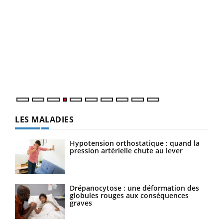
Dia
You
Le 
pers
ques
LES MALADIES
Hypotension orthostatique : quand la
pression artérielle chute au lever
Drépanocytose : une déformation des
globules rouges aux conséquences
graves