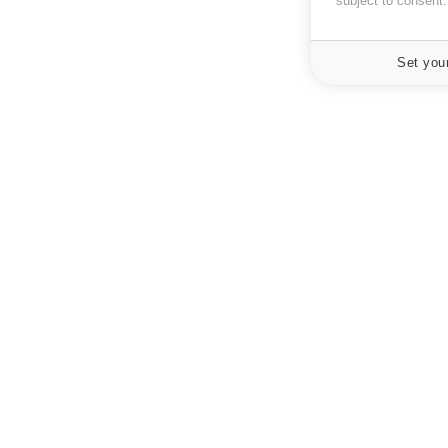
subject to consent
Set you
À PROPOS
NEWSLETT
Recevez toute