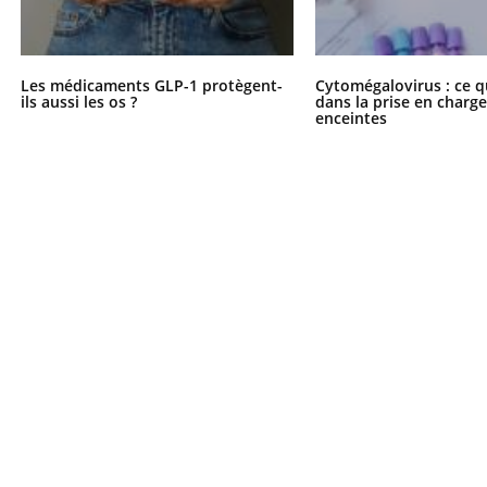
ients comme parfois chez les soignants.
soleil, activités en plein
sont ...
Les médicaments GLP-1 protègent-
Cytomégalovirus : ce q
ils aussi les os ?
dans la prise en char
enceintes