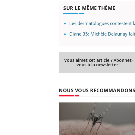
SUR LE MÊME THÈME
Les dermatologues contestent l
Diane 35: Michèle Delaunay fait
Vous aimez cet article ? Abonnez-
vous à la newsletter !
NOUS VOUS RECOMMANDON
 Mains :
Carence en fer : comprendre pour
Ins
Youtube
You
Youtube
Youtube
prévenir
osa
aciles à aborder...
Fatigue, irritabilité, brouillard mental ou
En 2
poser des
même alopécie… Les symptômes de la
rest