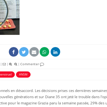
Fortes chaleurs :
Grossess
pourquoi le risque de
que dit 
noyade grimpe-t-il ?
Le Viagra pourrait-il
Le smart
freiner la propagation du
l'appren
cancer ?
lecture 
|
|
|
Commenter
Pourquoi manger moins
Mordue 
de protéines pourrait
vacances
enstruel
ANSM
finalement être bénéfique
le coma
nnels en désaccord. Les décisions prises ces dernières semaines
ouvelles générations et sur Diane 35 ont jeté le trouble dans l'op
ctive pour le magazine Grazia paru la semaine passée, 29% des ut