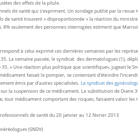
iètes des effets de la pilule.
ionnels de santé qui s'expriment. Un sondage publié par la revue 
s de santé trouvent « disproportionnée » la réaction du ministre
ion. 8% seulement des personnes interrogées estiment que Mariso
rrespond à celui exprimé ces dernières semaines par les représe
 35. La semaine passée, le syndicat des dermatologues (1), déplo
35. « Une réaction plus politique que scientifique», jugeait le S
édicament faisait le pompier, se contentant d'éteindre l'incendi
lement émis par d'autres spécialistes.
Le syndicat des gynécolog
s sur la suspension de ce médicament. La substitution de Diane 3
ile, tout médicament comportant des risques, faisaient valoir les
rofessionnels de santé du 20 janvier au 12 février 2013
vénéréologues (SNDV)