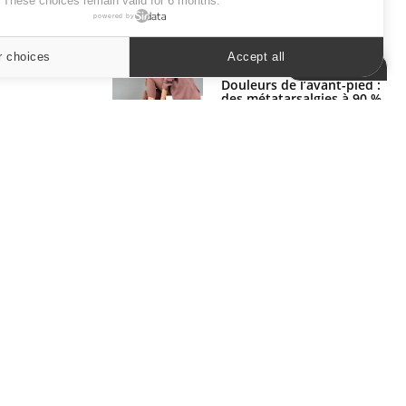
. These choices remain valid for 6 months.
powered by
SYMPTÔMES
r choices
Accept all
Cookies settings
Douleurs de l’avant-pied :
des métatarsalgies à 90 %
liées à problème d’appui
Mauvaise haleine : il faut
améliorer l’hygiène
bucco-dentaire
ER
s les semaines les meilleures