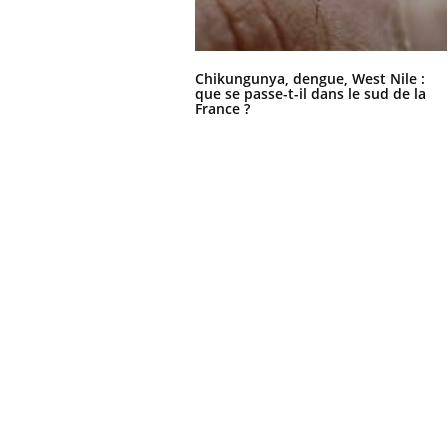
'un proche c'est
carence en fer sont multiples ce qui la rend
pat
...
Chikungunya, dengue, West Nile :
que se passe-t-il dans le sud de la
France ?