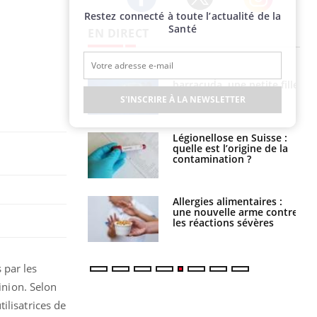
Restez connecté à toute l’actualité de la
Twitter
Facebook
Instagram
Santé
EN DIRECT
e et chaleur : ce
Mordue par un
la science
barracuda, une petite fille
secourue grâce à un
S'INSCRIRE À LA NEWSLETTER
réflexe essentiel
phone nuit-il à
Légionellose en Suisse :
tissage de la
quelle est l’origine de la
?
contamination ?
par une tique en
Allergies alimentaires :
, elle reste dans
une nouvelle arme contre
 pendant 42 jours
les réactions sévères
 par les
inion. Selon
ilisatrices de