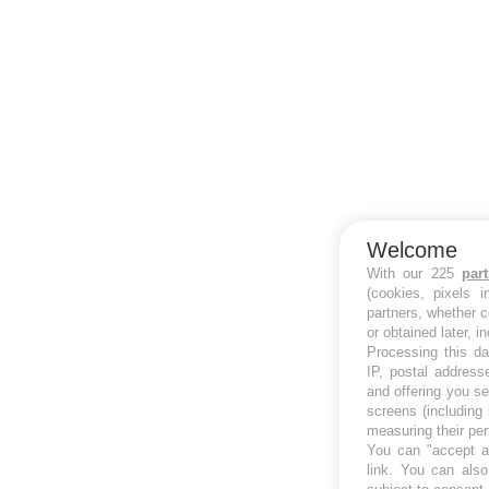
Welcome
With our 225
par
(cookies, pixels 
partners, whether c
or obtained later, i
Processing this da
IP, postal address
and offering you s
screens (including
measuring their pe
You can "accept al
link
. You can also 