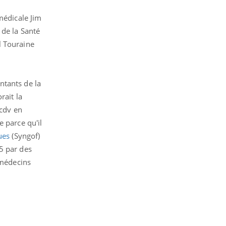
médicale Jim
 de la Santé
l Touraine
ntants de la
rait la
ncdv en
e parce qu'il
ues
(Syngof)
5 par des
 médecins