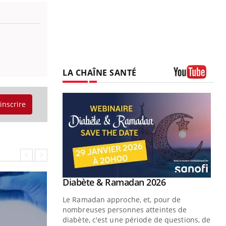
LA CHAÎNE SANTÉ
Youtube
'inscrire
Youtube
 Mains : se
Diabète & Ramadan 2026
Youtube
outube
Le Ramadan approche, et, pour de
 un tout nouveau
nombreuses personnes atteintes de
plage, piscine,
diabète, c'est une période de questions, de