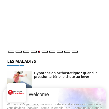
Un 
You
à l
Un é
mati
numé
LES MALADIES
Hypotension orthostatique : quand la
pression artérielle chute au lever
Welcome
Drépanocytose : une déformation des
globules rouges aux conséquences
graves
With our 225
partners
, we wish to store and access information on
your devices (cookies, pixels in emails, etc.), combine and share