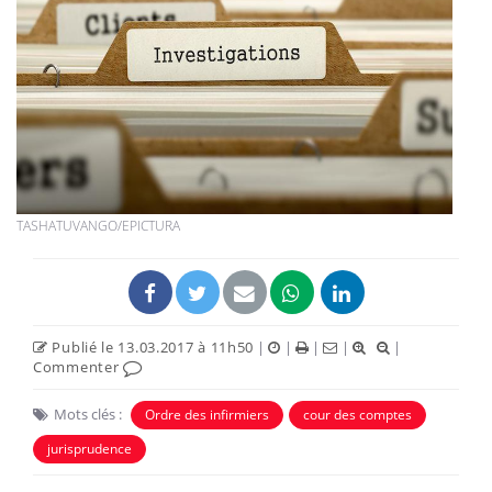
TASHATUVANGO/EPICTURA
Publié le 13.03.2017 à 11h50
|
|
|
|
|
Commenter
Mots clés :
Ordre des infirmiers
cour des comptes
jurisprudence