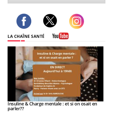
Twitter
Facebook
Instagram
LA CHAÎNE SANTÉ
Youtube
Youtube
Insuline & Charge mentale : et si on osait en
Youtube
Youtube
parler??