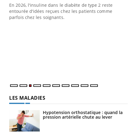
En 2026, l'insuline dans le diabète de type 2 reste
entourée d'idées reçues chez les patients comme
parfois chez les soignants.
Ecz
You
pour
L'ét
Vaca
Nos 
LES MALADIES
Hypotension orthostatique : quand la
pression artérielle chute au lever