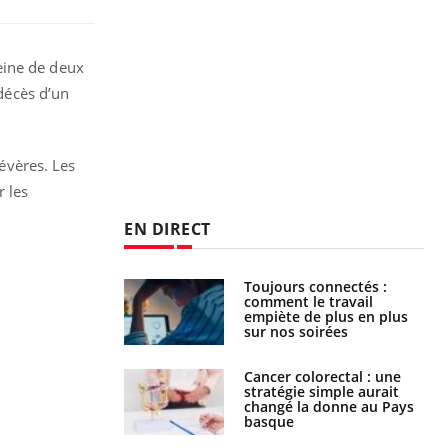
eine de deux
 décès d’un
évères. Les
r les
EN DIRECT
é infantile : un
Toujours connectés :
s’interroge sur
comment le travail
x élevé en France
empiète de plus en plus
sur nos soirées
e à risque : ce jus
Cancer colorectal : une
attire l'attention
stratégie simple aurait
rcheurs
changé la donne au Pays
basque