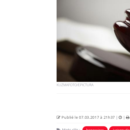
KUZMAFOTO/EPICTURA
Publié le 07.03.2017 à 21h37
|
|
Mots clés :
honoraires
jurisprud