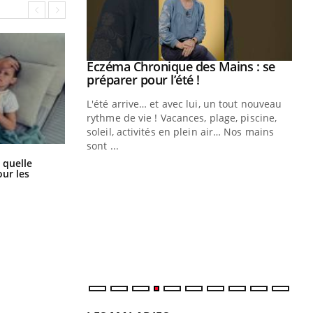
ale : et si on
Eczéma Chronique des Mains : se
Youtube
ube
Youtube
préparer pour l’été !
e diabète de type 2
L'été arrive… et avec lui, un tout nouveau
çues chez les
rythme de vie ! Vacances, plage, piscine,
ez les soignants.
soleil, activités en plein air… Nos mains
sont ...
Di
You
Syndrome métabolique : quels sont
 quelle
les meilleurs exercices physiques ?
ur les
Le 
nom
dia
défi