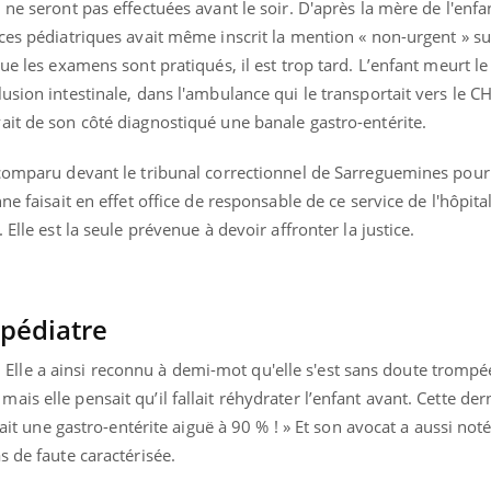
ne seront pas effectuées avant le soir. D'après la mère de l'enfan
Hantavirus : un cas
Comment
ces pédiatriques avait même inscrit la mention « non-urgent » su
détecté chez un touriste
écrans 
en France
que les examens sont pratiqués, il est trop tard. L’enfant meurt l
usion intestinale, dans l'ambulance qui le transportait vers le 
ait de son côté diagnostiqué une banale gastro-entérite.
 comparu devant le tribunal correctionnel de Sarreguemines pou
ne faisait en effet office de responsable de ce service de l'hôpit
Elle est la seule prévenue à devoir affronter la justice.
a pédiatre
er. Elle a ainsi reconnu à demi-mot qu'elle s'est sans doute trompé
s elle pensait qu’il fallait réhydrater l’enfant avant. Cette der
était une gastro-entérite aiguë à 90 % ! » Et son avocat a aussi not
s de faute caractérisée.