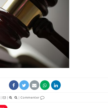
|
|
|
Commenter
ence