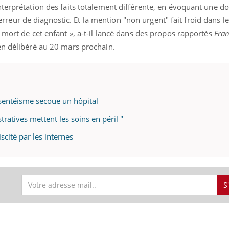
terprétation des faits totalement différente, en évoquant une d
u erreur de diagnostic. Et la mention "non urgent" fait froid dans le
 mort de cet enfant », a-t-il lancé dans des propos rapportés
Fran
en délibéré au 20 mars prochain.
bsentéisme secoue un hôpital
tratives mettent les soins en péril "
scité par les internes
S