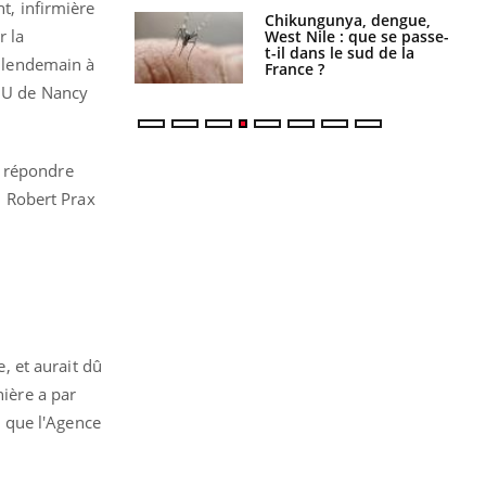
t, infirmière
 oublier les
Chikungunya, dengue,
r la
en vacances ?
West Nile : que se passe-
t-il dans le sud de la
e lendemain à
France ?
CHU de Nancy
r répondre
al Robert Prax
e, et aurait dû
nière a par
é que l'Agence