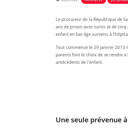
Le procureur de la République de Sa
ans de prison avec sursis et de cinq 
enfant en bas âge survenu à l’hôpital
Tout commence le 29 janvier 2013 l
parents font le choix de se rendre à
antécédents de l'enfant.
Les troubles du sommeil
modifient votre cerveau !
Mon enfant est-il trop
sensible ou simplement
très empathique ?
Une seule prévenue à