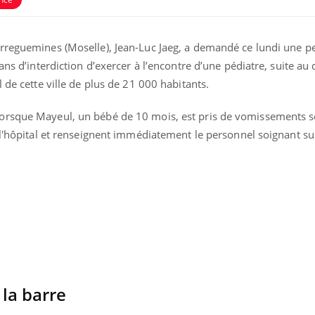
rreguemines (Moselle), Jean-Luc Jaeg, a demandé ce lundi une p
ans d’interdiction d’exercer à l’encontre d’une pédiatre, suite au
 de cette ville de plus de 21 000 habitants.
orsque Mayeul, un bébé de 10 mois, est pris de vomissements s
 l'hôpital et renseignent immédiatement le personnel soignant su
Syndrome métabolique :
Mortalit
quels sont les meilleurs
rapport 
exercices physiques ?
son tau
Comment éviter une otite
Grossess
pendant les vacances ?
naturel 
des che
 la barre