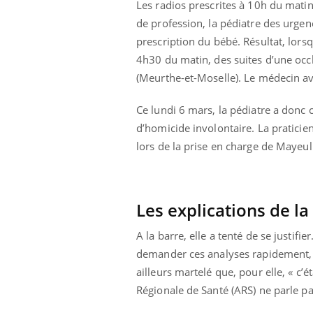
Les radios prescrites à 10h du matin 
Bébés, jeunes enfants :
de profession, la pédiatre des urgen
quelle trousse à
pharmacie pour les
prescription du bébé. Résultat, lors
vacances ?
4h30 du matin, des suites d’une occl
(Meurthe-et-Moselle). Le médecin av
Ce lundi 6 mars, la pédiatre a donc
d’homicide involontaire. La praticien
lors de la prise en charge de Mayeul. 
Les explications de l
A la barre, elle a tenté de se justifi
demander ces analyses rapidement, mai
ailleurs martelé que, pour elle, « c’
Régionale de Santé (ARS) ne parle pa