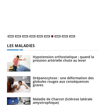
Qua
You
"Les
trav
DRH 
LES MALADIES
Hypotension orthostatique : quand la
pression artérielle chute au lever
Drépanocytose : une déformation des
globules rouges aux conséquences
graves
Maladie de Charcot (Sclérose latérale
amyotrophique)