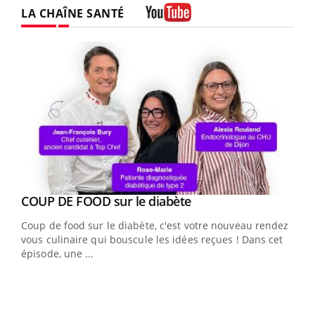
LA CHAÎNE SANTÉ
Youtube
Youtube
cès
COUP DE FOOD sur le diabète
Youtube
Coup de food sur le diabète, c'est votre nouveau rendez-
 en
vous culinaire qui bouscule les idées reçues ! Dans cet
u
épisode, une ...