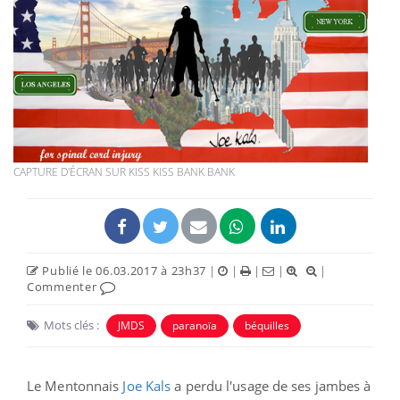
CAPTURE D'ÉCRAN SUR KISS KISS BANK BANK
Publié le 06.03.2017 à 23h37
|
|
|
|
|
Commenter
Mots clés :
JMDS
paranoïa
béquilles
Le Mentonnais
Joe Kals
a perdu l'usage de ses jambes à